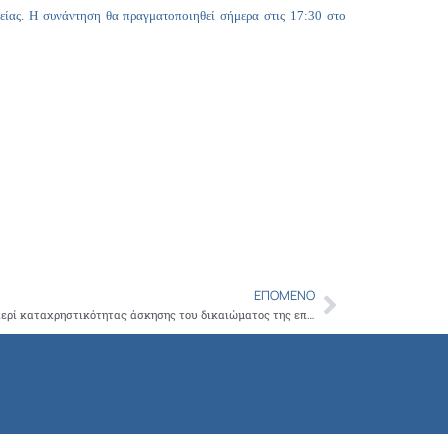
Copy
είας. Η συνάντηση θα πραγματοποιηθεί σήμερα στις 17:30 στο
Link
ΕΠΌΜΕΝΟ
Next
Δεν έχουν νομικό έρεισμα οι ισχυρισμοί περί καταχρηστικότητας άσκησης του δικαιώματος της επίσχεσης εργασίας από τους ειδικευόμενους του ΓΝΑ «ΕΛΠΙΣ»