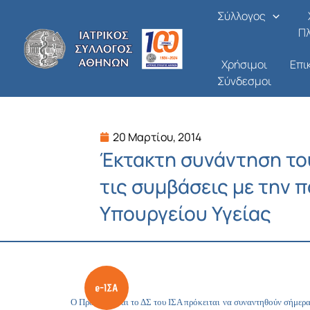
Μετάβαση
Σύλλογος
στο
Π
περιεχόμενο
Χρήσιμοι
Επι
Σύνδεσμοι
20 Μαρτίου, 2014
Έκτακτη συνάντηση του
τις συμβάσεις με την π
Υπουργείου Υγείας
Ο Πρόεδρος και το ΔΣ του ΙΣΑ πρόκειται να συναντηθούν σήμερα