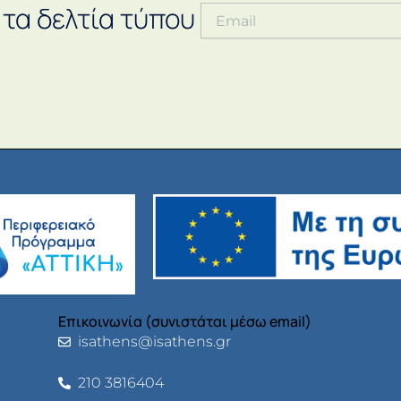
 τα δελτία τύπου
Επικοινωνία (συνιστάται μέσω email)
isathens@isathens.gr
210 3816404