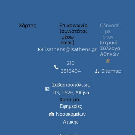
Χάρτης
Επικοινωνία
Οδήγησέ
(συνιστάται
με
μέσω
στον
email)
Ιατρικό
Σύλλογο
isathens@isathens.gr
Αθηνών
210
3816404
Sitemap
Σεβαστουπόλεως
113, 11526, Αθήνα
Χρήσιμα
Εφημερίες
Νοσοκομείων
Αττικής