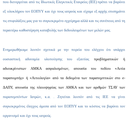
που διενεργείται από τις Ιδιωτικές Ελεγκτικές Εταιρείες (ΙΕΕ) πρέπει να βαρύνει
εξ ολοκλήρου τον ΕΟΠΥΥ και όχι τους ιατρούς και είχαμε εξ αρχής επισημάνει
τις επιφυλάξεις μας για το συγκεκριμένο εγχείρημα αλλά και τις συνέπειες από τη
περαιτέρω καθυστέρηση καταβολής των δεδουλευμένων των μελών μας.
Ενημερωθήκαμε λοιπόν σχετικά με την πορεία του ελέγχου ότι υπάρχει
ουσιαστική αδυναμία υλοποίησης του εξαιτίας
προβληματικών ή
αδιευκρίνιστων ΑΜΚΑ ασφαλισμένων, απουσία του πεδίου «Αιτία
παραπομπής» ή «Αιτιολογία» από τα δεδομένα των παραπεμπτικών στο
e
-
ΔΑΠΥ, απουσία της πλειοψηφίας των ΑΜΚΑ και των αριθμών ΤΣΑΥ των
παραπεμπόντων
Ιατρών, κ.α. . Ζητείται λοιπόν από τις ΙΕΕ να γίνει
συγκεκριμένος έλεγχος άμεσα από τον ΕΟΠΥΥ και το κόστος να βαρύνει τον
οργανισμό και όχι τους ιατρούς.