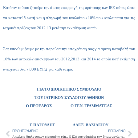
Κατόπιν τούτου ζητούμε την άμεση εφαρμογή της πρότασης των ΙΕΕ ούτως ώστε
να καταστεί δυνατή και η πληρωμή του υπολοίπου 10% που υπολείπεται για τις
ιατρικές πράξεις του 2012-13 μετά την εκκαθάριση αυτών.
Σας υπενθυμίζουμε με την παρούσα την υποχρέωση σας για άμεση καταβολή του
10% των ιατρικών επισκέψεων του 2012,2013 και 2014 το οποίο κατ’ εκτίμηση
ανέρχεται στα 7.000 ΕΥΡΩ για κάθε ιατρό.
ΓΙΑ ΤΟ ΔΙΟΙΚΗΤΙΚΟ ΣΥΜΒΟΥΛΙΟ
ΤΟΥ ΙΑΤΡΙΚΟΥ ΣΥΛΛΟΓΟΥ ΑΘΗΝΩΝ
Ο ΠΡΟΕΔΡΟΣ Ο ΓΕΝ. ΓΡΑΜΜΑΤΕΑΣ
Γ. ΠΑΤΟΥΛΗΣ
ΑΛΕΞ. ΒΑΣΙΛΕΙΟΥ
ΠΡΟΗΓΟΎΜΕΝΟ
ΕΠΌΜΕΝΟ
Prev
Ne
Απώλεια διπλοτύπων είσπραξης τύπου Α’
Ο ΙΣΑ καταδικάζει την δημιουργία ιατρών δύο ταχυτήτων