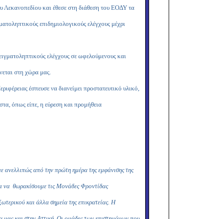
ου Λεκανοπεδίου και έθεσε στη διάθεση του ΕΟΔΥ τα
γματοληπτικούς επιδημιολογικούς ελέγχους μέχρι
ειγματοληπτικούς ελέγχους σε ωφελούμενους και
νεται στη χώρα μας.
ριφέρειας έσπευσε να διανείμει προστατευτικό υλικό,
τα, όπως είπε, η εύρεση και προμήθεια
 ανελλιπώς από την πρώτη ημέρα της εμφάνισης της
ια να θωρακίσουμε τις Μονάδες Φροντίδας
ωτερικού και άλλα σημεία της επικρατείας. Η
α μας και στην Αττική. Οι ομάδες των επιστημόνων που