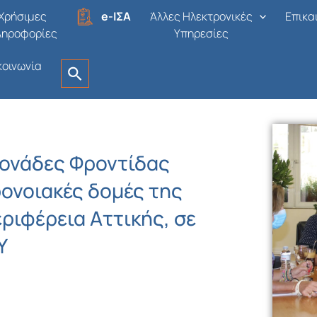
Χρήσιμες
e-ΙΣΑ
Άλλες Ηλεκτρονικές
Επικα
ληροφορίες
Υπηρεσίες
κοινωνία
Μονάδες Φροντίδας
ρονοιακές δομές της
εριφέρεια Αττικής, σε
Υ