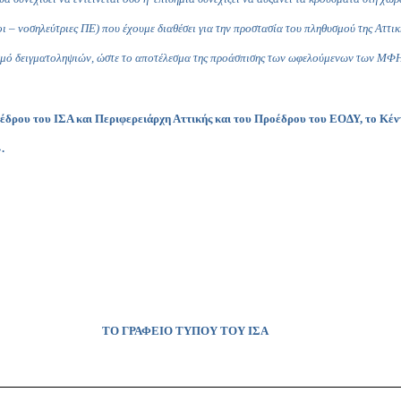
οι – νοσηλεύτριες ΠΕ) που έχουμε διαθέσει για την προστασία του πληθυσμού της Αττικ
θμό δειγματοληψιών, ώστε το αποτέλεσμα της προάσπισης των ωφελούμενων των ΜΦΗ
οέδρου του ΙΣΑ και Περιφερειάρχη Αττικής και του Προέδρου του ΕΟΔΥ, το Κέ
».
ΤΟ ΓΡΑΦΕΙΟ ΤΥΠΟΥ ΤΟΥ ΙΣΑ