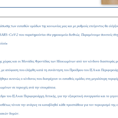
ιάσωσης των ευπαθών ομάδων της κοινωνίας μας και με ρυθμούς επείγοντος θα ελέγξ
SARS
–
CoV
-2 που παρατηρούνται στα γηροκομεία διεθνώς. Παραμένουμε συνεπείς στη
οϊού
»
 της χώρας και οι Μονάδες Φροντίδας των Ηλικιωμένων από τον κίνδυνο διασποράς
Υ, με απόφαση που ελήφθη κατά τη συνάντηση του Προέδρου του ΙΣΑ και Περιφερειάρ
ήθηκε εκτενώς ο κίνδυνος που διατρέχουν οι ευπαθείς ομάδες στη μεγαλύτερη περιφέ
μένων σε περιοχές ανά την επικράτεια.
δρο του ΙΣΑ και Περιφερειάρχη Αττικής, για την εξαιρετική συνεργασία και το γεγο
θέτως τόνισε την ανάγκη να καταβληθεί κάθε προσπάθεια για τον περιορισμό της ε
οιακών δομών.