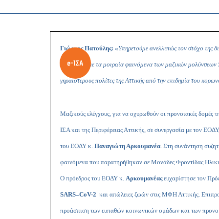
Γιώργος Πατούλης: «
Υπηρετούμε ανελλιπώς τον στόχο της δ
αποτρέψουμε τα μοιραία φαινόμενα των μαζικών μολύνσεων
γηραιότερους πολίτες της Αττικής από την επιδημία του κορων
Μαζικούς ελέγχους, για να οχυρωθούν οι προνοιακές δομές
ΙΣΑ και της Περιφέρειας Αττικής, σε συνεργασία με τον ΕΟΔ
του ΕΟΔΥ κ.
Παναγιώτη Αρκουμανέα
. Στη συνάντηση συζητ
φαινόμενα που παρατηρήθηκαν σε Μονάδες Φροντίδας Ηλικιω
Ο πρόεδρος του ΕΟΔΥ κ.
Αρκουμανέας
ευχαρίστησε τον Πρόε
SARS
–
CoV
-2
και απώλειες ζωών στις ΜΦΗ Αττικής. Επιπροσ
προάσπιση των ευπαθών κοινωνικών ομάδων και των προν