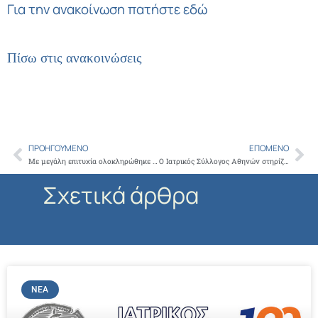
Για την ανακοίνωση
πατήστε εδώ
Πίσω στις ανακοινώσεις
ΠΡΟΗΓΟΎΜΕΝΟ
ΕΠΌΜΕΝΟ
Prev
Ne
Με μεγάλη επιτυχία ολοκληρώθηκε το 1ο Συνέδριο του Ιατρικού Συλλόγου Αθηνών με επίκεντρο τις Παθολογικές Ειδικότητες
Ο Ιατρικός Σύλλογος Αθηνών στηρίζει έμπρακτα τους κατοίκους της Καλύμνου με τη δωρεά δύο απινιδωτών
Σχετικά άρθρα
ΝΈΑ