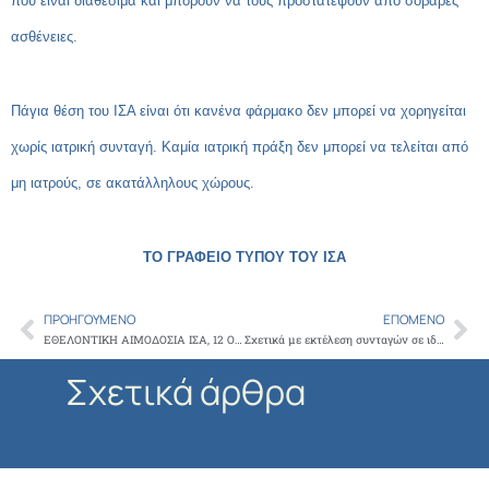
που είναι διαθέσιμα και μπορούν να τους προστατέψουν από σοβαρές
ασθένειες.
Πάγια θέση του ΙΣΑ είναι ότι κανένα φάρμακο δεν μπορεί να χορηγείται
χωρίς ιατρική συνταγή. Καμία ιατρική πράξη δεν μπορεί να τελείται από
μη ιατρούς, σε ακατάλληλους χώρους.
ΤΟ ΓΡΑΦΕΙΟ ΤΥΠΟΥ ΤΟΥ ΙΣΑ
ΠΡΟΗΓΟΎΜΕΝΟ
ΕΠΌΜΕΝΟ
Prev
Ne
ΕΘΕΛΟΝΤΙΚΗ ΑΙΜΟΔΟΣΙΑ ΙΣΑ, 12 ΟΚΤΩΒΡΙΟΥ 2023, 9:00-13:30 (με ειδική άδεια αιμοδοσίας και δωρεάν στάθμευση στο γκαράζ ΙΣΑ)
Σχετικά με εκτέλεση συνταγών σε ιδιωτικά φαρμακεία που αφορούν σε χορήγηση του φαρμακευτικού προϊόντος SAXENDA
Σχετικά άρθρα