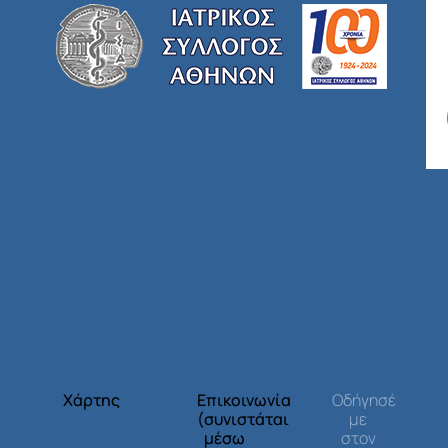
Χάρτης
Επικοινωνία
Οδήγησέ
(συνιστάται
με
μέσω
στον