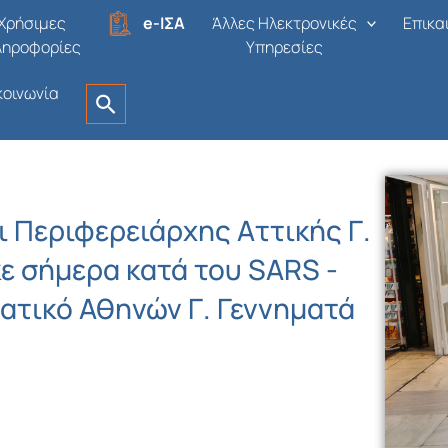
Χρήσιμες
e-ΙΣΑ
Άλλες Ηλεκτρονικές
Επικα
ληροφορίες
Υπηρεσίες
κοινωνία
ι Περιφερειάρχης Αττικής Γ.
ε σήμερα κατά του SARS -
ρατικό Αθηνών Γ. Γεννηματά