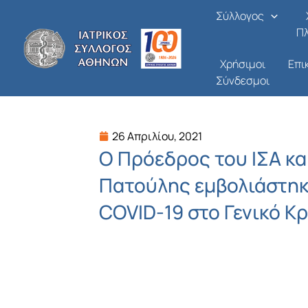
Μετάβαση
Σύλλογος
στο
Π
περιεχόμενο
Χρήσιμοι
Επι
Σύνδεσμοι
26 Απριλίου, 2021
Ο Πρόεδρος του ΙΣΑ κα
Πατούλης εμβολιάστηκ
COVID-19 στο Γενικό Κ