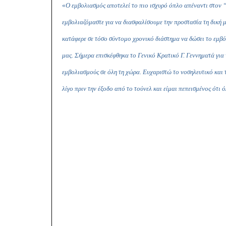
«
Ο εμβολιασμός αποτελεί το πιο ισχυρό όπλο απέναντι στον 
εμβολιαζόμαστε για να διασφαλίσουμε την προστασία τη δική 
κατάφερε σε τόσο σύντομο χρονικό διάστημα να δώσει το εμβό
μας.
Σήμερα επισκέφθηκα το Γενικό Κρατικό Γ. Γεννηματά για ν
εμβολιασμούς σε όλη τη χώρα. Ευχαριστώ το νοσηλευτικό και 
λίγο πριν την έξοδο από το τούνελ και είμαι πεπεισμένος ότι 