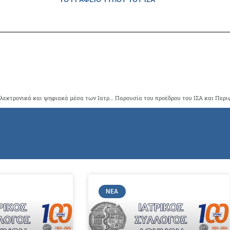
Η Περιφέρεια Αττικής αναβαθμίζει και εκσυγχρονίζει τα ηλεκτρονικά και ψηφιακά μέσα των Ιατρικών και Οδοντιατρικών Συλλόγων της Αττικής με 1,1 εκ. € από τους πόρους του ΠΕΠ Αττικής 2014-2020
ΝΈΑ