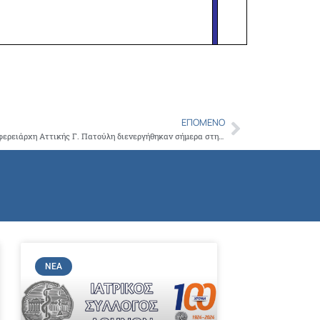
ΕΠΌΜΕΝΟ
Next
Παρουσία του προέδρου του ΙΣΑ και Περιφερειάρχη Αττικής Γ. Πατούλη διενεργήθηκαν σήμερα στη Μητρόπολη Αθηνών rapid test σε ιερείς και στο προσωπικό
ΝΈΑ