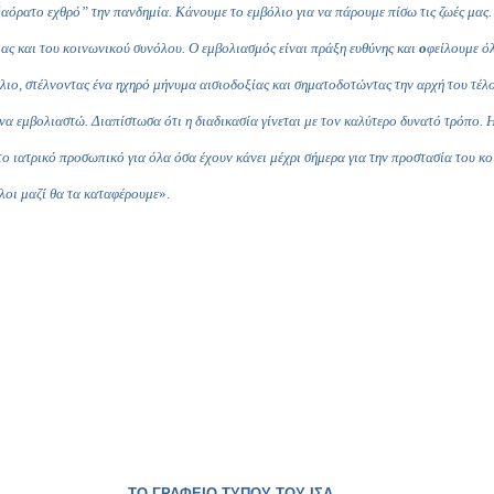
“αόρατο εχθρό” την πανδημία.
Κάνουμε το εμβόλιο για να πάρουμε πίσω τις ζωές μας.
μας και του κοινωνικού συνόλου. Ο εμβολιασμός είναι πράξη ευθύνης και
ο
φείλουμε ό
λιο, στέλνοντας ένα ηχηρό μήνυμα αισιοδοξίας και σηματοδοτώντας την αρχή του τέλο
α εμβολιαστώ. Διαπίστωσα ότι η διαδικασία γίνεται με τον καλύτερο δυνατό τρόπο. Η 
το ιατρικό προσωπικό για όλα όσα έχουν κάνει μέχρι σήμερα για την προστασία του 
όλοι μαζί θα τα καταφέρουμε
».
ΤΟ ΓΡΑΦΕΙΟ ΤΥΠΟΥ ΤΟΥ ΙΣΑ