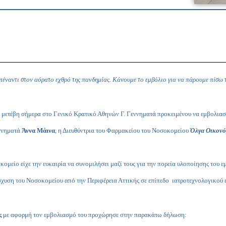
πέναντι στον αόρατο εχθρό της πανδημίας.
Κάνουμε το εμβόλιο για να πάρουμε πίσω τ
ς μετέβη σήμερα στο Γενικό Κρατικό Αθηνών Γ. Γεννηματά προκειμένου να εμβολια
εννηματά
Άννα Μάινα
, η Διευθύντρια του Φαρμακείου του Νοσοκομείου
Όλγα Οικον
κομείο είχε την ευκαιρία να συνομιλήσει μαζί τους για την πορεία υλοποίησης του 
χυση του Νοσοκομείου από την Περιφέρεια Αττικής σε επίπεδο ιατροτεχνολογικού 
ς
με αφορμή τον εμβολιασμό του προχώρησε στην παρακάτω δήλωση: