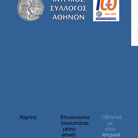
Χάρτης
Επικοινωνία
Οδήγησέ
(συνιστάται
με
μέσω
στον
email)
Ιατρικό