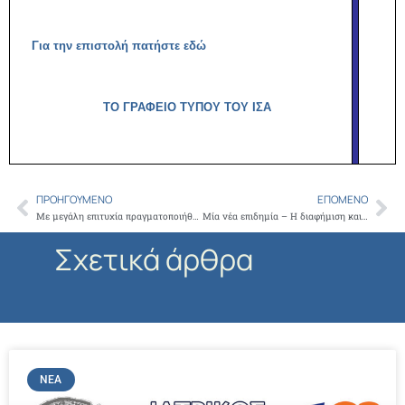
Για την επιστολή πατήστε εδώ
ΤΟ ΓΡΑΦΕΙΟ ΤΥΠΟΥ ΤΟΥ ΙΣΑ
ΠΡΟΗΓΟΎΜΕΝΟ
ΕΠΌΜΕΝΟ
Prev
Ne
Με μεγάλη επιτυχία πραγματοποιήθηκε η ημερίδα που διοργανώθηκε από τον Ιατρικό Σύλλογο Αθηνών και τον Παγκύπριο Ιατρικό Σύλλογο, με θέμα τον εμβολιασμό για τον Sars-Cov-2
Μία νέα επιδημία – Η διαφήμιση και προβολή συναδέλφων
Σχετικά άρθρα
ΝΈΑ