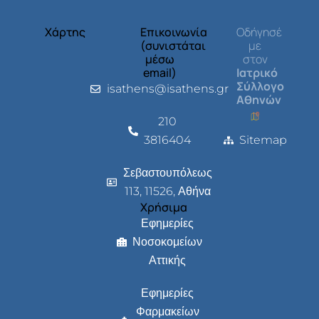
Χάρτης
Επικοινωνία
Οδήγησέ
(συνιστάται
με
μέσω
στον
email)
Ιατρικό
Σύλλογο
isathens@isathens.gr
Αθηνών
210
3816404
Sitemap
Σεβαστουπόλεως
113, 11526, Αθήνα
Χρήσιμα
Εφημερίες
Νοσοκομείων
Αττικής
Εφημερίες
Φαρμακείων