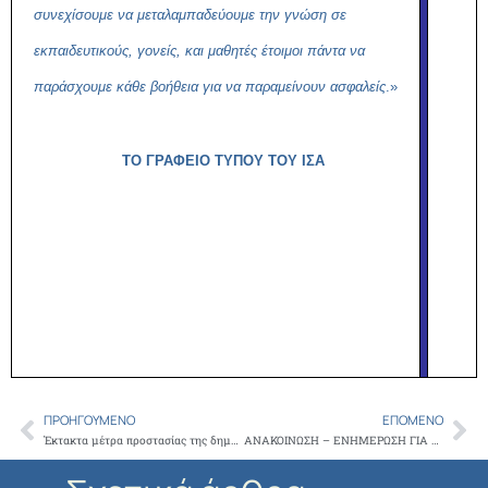
συνεχίσουμε να μεταλαμπαδεύουμε την γνώση σε
εκπαιδευτικούς, γονείς, και μαθητές έτοιμοι πάντα να
παράσχουμε κάθε βοήθεια για να παραμείνουν ασφαλείς
.»
ΤΟ ΓΡΑΦΕΙΟ ΤΥΠΟΥ ΤΟΥ ΙΣΑ
ΠΡΟΗΓΟΎΜΕΝΟ
ΕΠΌΜΕΝΟ
Prev
Ne
Έκτακτα μέτρα προστασίας της δημόσιας υγείας από τον κίνδυνο περαιτέρω διασποράς του κο- ρωνοϊού COVID-19 στο σύνολο της Επικράτει- ας, για το διάστημα από τη Δευτέρα, 13 Σεπτεμ- βρίου 2021 και ώρα 06:00 έως και τη Δευτέρα, 20 Σεπτεμβρίου 2021 και ώρα 0
ΑΝΑΚΟΙΝΩΣΗ – ΕΝΗΜΕΡΩΣΗ ΓΙΑ ΤΗ ΝΟΜΙΜΗ ΛΕΙΤΟΥΡΓΙΑ ΤΩΝ ΙΔΙΩΤΙΚΩΝ ΙΑΤΡΕΙΩΝ