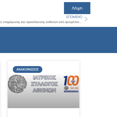
Copy
Λήψη
Link
ΕΠΌΜΕΝΟ
Next
Καταγγελία για παραπλανητικές πρακτικές ενημέρωσης και προσέλκυσης ασθενών από ορισμένους Ορθοπαιδικούς Χειρουργούς-Θεσμική παρέμβαση του ΙΣΑ
ΑΝΑΚΟΙΝΏΣΕΙΣ