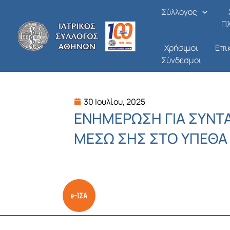
Μετάβαση
Σύλλογος
στο
Π
περιεχόμενο
Χρήσιμοι
Επι
Σύνδεσμοι
30 Ιουλίου, 2025
ΕΝΗΜΕΡΩΣΗ ΓΙΑ ΣΥΝΤ
ΜΕΣΩ ΣΗΣ ΣΤΟ ΥΠΕΘΑ