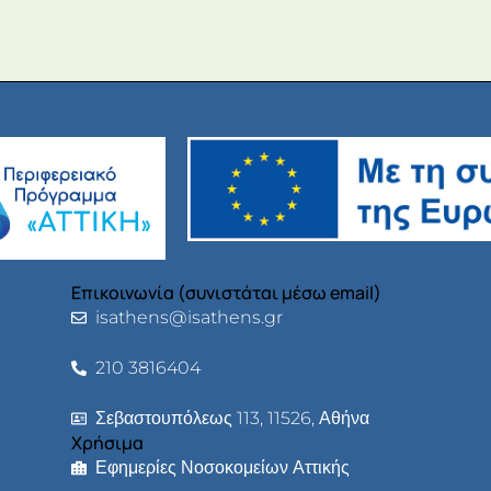
Επικοινωνία (συνιστάται μέσω email)
isathens@isathens.gr
210 3816404
Σεβαστουπόλεως 113, 11526, Αθήνα
Χρήσιμα
Εφημερίες Νοσοκομείων Αττικής