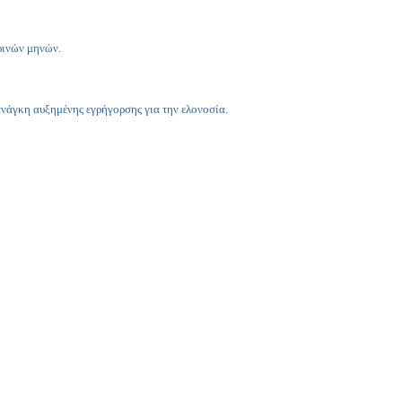
Copy
Link
ρινών μηνών.
 ανάγκη αυξημένης εγρήγορσης για την ελονοσία.