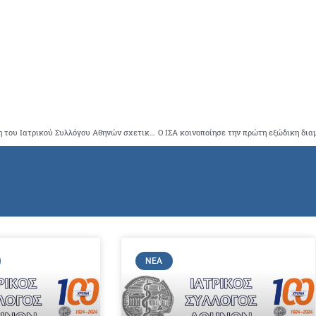
Οικονομική πρόταση του Ινστιτούτου Πούσκιν προς τα μέλη του Ιατρικού Συλλόγου Αθηνών σχετικά με την δυνατότητα εκμάθησης της ρωσικής γλώσσας
ΝΈΑ