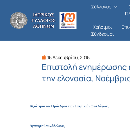
Μετάβαση
Σύλλογος
στο
Π
περιεχόμενο
Χρήσιμοι
Επι
Σύνδεσμοι
15 Δεκεμβρίου, 2015
Επιστολή ενημέρωσης 
την ελονοσία, Νοέμβρι
Αξιότιμοι κκ Πρόεδροι των Ιατρικών Συλλόγων,
Αγαπητοί συνάδελφοι,