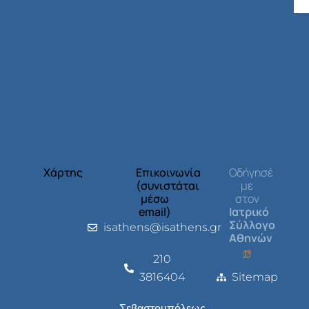
Χάρτης
Επικοινωνία
Οδήγησέ
(συνιστάται
με
μέσω
στον
email)
Ιατρικό
Σύλλογο
isathens@isathens.gr
Αθηνών
210
3816404
Sitemap
Σεβαστουπόλεως