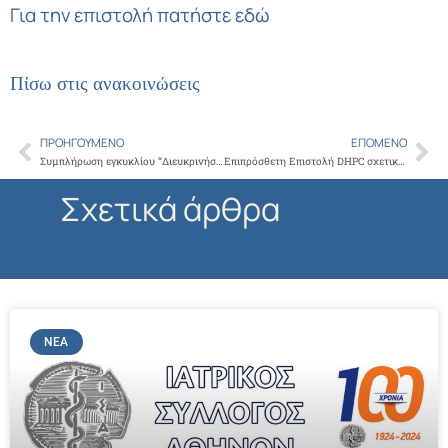
Για την επιστολή πατήστε εδώ
Πίσω στις ανακοινώσεις
ΠΡΟΗΓΟΎΜΕΝΟ
ΕΠΌΜΕΝΟ
Prev
Ne
Συμπλήρωση εγκυκλίου “Διευκρινήσεις για τον κατάλογο Οικογενειακών Ιατρών και την διαδικασία εγγραφής σε Οικογενειακό Ιατρό και σε ΤΟΜΥ”
Επιπρόσθετη Επιστολή DHPC σχετικά με το ραδιοφάρμακο XOFIGO
Σχετικά άρθρα
ΝΈΑ