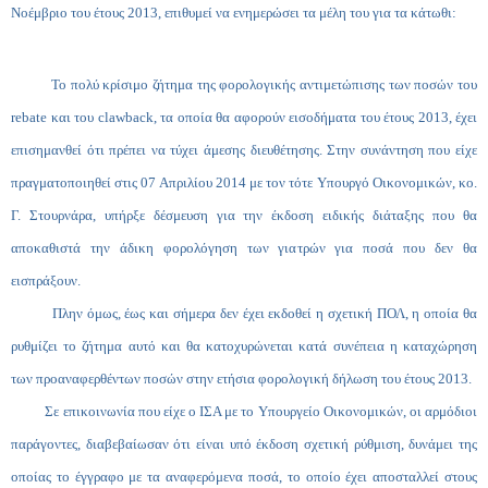
Νοέμβριο του έτους 2013, επιθυμεί να ενημερώσει τα μέλη του για τα κάτωθι:
Το πολύ κρίσιμο ζήτημα της φορολογικής αντιμετώπισης των ποσών του
rebate
και του
clawback
, τα οποία θα αφορούν εισοδήματα του έτους 2013, έχει
επισημανθεί ότι πρέπει να τύχει άμεσης διευθέτησης. Στην συνάντηση που είχε
πραγματοποιηθεί στις 07 Απριλίου 2014 με τον τότε Υπουργό Οικονομικών, κο.
Γ. Στουρνάρα, υπήρξε δέσμευση για την έκδοση ειδικής διάταξης που θα
αποκαθιστά την άδικη φορολόγηση των γιατρών για ποσά που δεν θα
εισπράξουν.
Πλην όμως, έως και σήμερα δεν έχει εκδοθεί η σχετική ΠΟΛ, η οποία θα
ρυθμίζει το ζήτημα αυτό και θα κατοχυρώνεται κατά συνέπεια η καταχώρηση
των προαναφερθέντων ποσών στην ετήσια φορολογική δήλωση του έτους 2013.
Σε επικοινωνία που είχε ο ΙΣΑ με το Υπουργείο Οικονομικών, οι αρμόδιοι
παράγοντες, διαβεβαίωσαν ότι είναι υπό έκδοση σχετική ρύθμιση, δυνάμει της
οποίας το έγγραφο με τα αναφερόμενα ποσά, το οποίο έχει αποσταλλεί στους