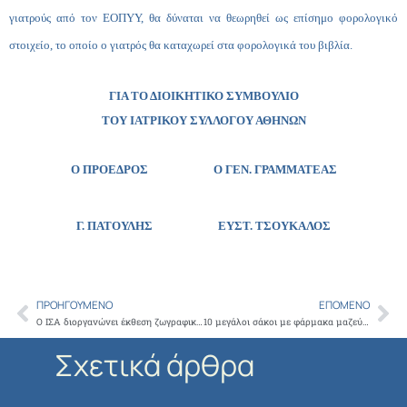
γιατρούς από τον ΕΟΠΥΥ, θα δύναται να θεωρηθεί ως επίσημο φορολογικό
στοιχείο, το οποίο ο γιατρός θα καταχωρεί στα φορολογικά του βιβλία.
ΓΙΑ ΤΟ ΔΙΟΙΚΗΤΙΚΟ ΣΥΜΒΟΥΛΙΟ
ΤΟΥ ΙΑΤΡΙΚΟΥ ΣΥΛΛΟΓΟΥ ΑΘΗΝΩΝ
Ο ΠΡΟΕΔΡΟΣ Ο ΓΕΝ. ΓΡΑΜΜΑΤΕΑΣ
Γ. ΠΑΤΟΥΛΗΣ
ΕΥΣΤ. ΤΣΟΥΚΑΛΟΣ
ΠΡΟΗΓΟΎΜΕΝΟ
ΕΠΌΜΕΝΟ
Prev
Ne
Ο ΙΣΑ διοργανώνει έκθεση ζωγραφικής στις 17 Σεπτεμβρίου για τους γιατρούς-καλλιτέχνες μέλη του
10 μεγάλοι σάκοι με φάρμακα μαζεύτηκαν στον Ιερό Ναό Αγίου Ιωάννη Κυνηγού στη Λεωφόρο Βουλιαγμένης
Σχετικά άρθρα