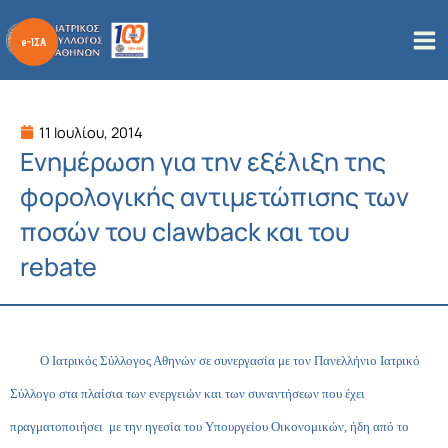
Μετάβαση
στο
περιεχόμενο
11 Ιουλίου, 2014
Ενημέρωση για την εξέλιξη της
φορολογικής αντιμετώπισης των
ποσών του clawback και του
rebate
Ο Ιατρικός Σύλλογος Αθηνών
σε συνεργασία με τον Πανελλήνιο Ιατρικό
Σύλλογο
στα πλαίσια των ενεργειών και των συναντήσεων που έχει
πραγματοποιήσει με την ηγεσία του Υπουργείου Οικονομικών, ήδη από το