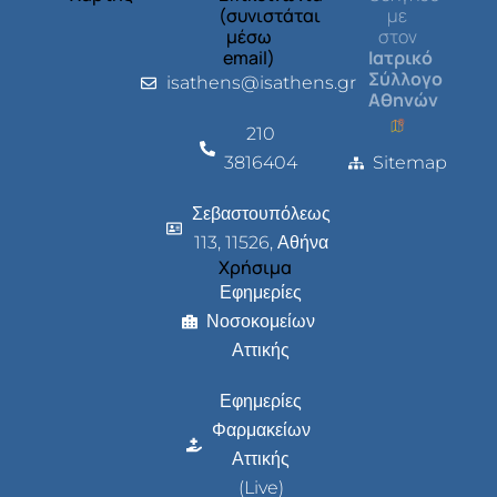
(συνιστάται
με
μέσω
στον
email)
Ιατρικό
Σύλλογο
isathens@isathens.gr
Αθηνών
210
3816404
Sitemap
Σεβαστουπόλεως
113, 11526, Αθήνα
Χρήσιμα
Εφημερίες
Νοσοκομείων
Αττικής
Εφημερίες
Φαρμακείων
Αττικής
(Live)