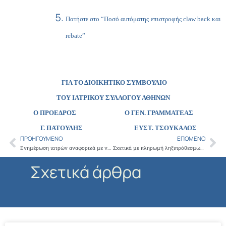
Πατήστε στο “Ποσό αυτόματης επιστροφής claw back και
rebate”
ΓΙΑ ΤΟ ΔΙΟΙΚΗΤΙΚΟ ΣΥΜΒΟΥΛΙΟ
ΤΟΥ ΙΑΤΡΙΚΟΥ ΣΥΛΛΟΓΟΥ ΑΘΗΝΩΝ
Ο ΠΡΟΕΔΡΟΣ Ο ΓΕΝ. ΓΡΑΜΜΑΤΕΑΣ
Γ. ΠΑΤΟΥΛΗΣ ΕΥΣΤ. ΤΣΟΥΚΑΛΟΣ
ΠΡΟΗΓΟΎΜΕΝΟ
ΕΠΌΜΕΝΟ
Prev
Ne
Ενημέρωση ιατρών αναφορικά με νεότερες εξελίξεις για τις φορολογικές δηλώσεις έτους 2013
Σχετικά με πληρωμή ληξιπρόθεσμων οφειλών – Οίκος Ναύτου
Σχετικά άρθρα