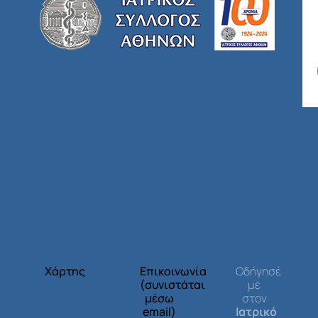
Χάρτης
Επικοινωνία
Οδήγησέ
(συνιστάται
με
μέσω
στον
email)
Ιατρικό