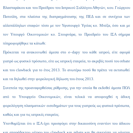
Βλασταράκου και του Προέδρου του Ιατρικού Συλλόγου Αθηνών, κου. Γεώργιου
Πατούλη, στα πλαίσια της διαπραγμάτευσης της ΠΕΔ και σε συνέχεια των
αλλεπάλληλων επαφών τόσο με τον Υφυπουργό Υγείας κο. Μπέζα, όσο και με
τον Υπουργό Οικονομικών κο. Στουρνάρα, το Προεδρείο του ΙΣΑ σήμερα
πληροφορήθηκε τα κάτωθι:
Πρόκειται να ανακοινωθεί άμεσα στο
e
–
dapy
του κάθε ιατρού, είτε αφορά
γιατρό ως φυσικό πρόσωπο, είτε ως ιατρική εταιρεία, το ακριβές ποσό του
rebate
και του
clawback
για το έτος 2013. Το ανωτέρω ποσό θα πρέπει να εκτυπωθεί
και να δηλωθεί στην φορολογική δήλωση του έτους 2013.
Συνεπεία της προαναφερθείσας ρύθμισης, για την οποία θα εκδοθεί άμεσα ΠΟΛ
από το Υπουργείο Οικονομικών, είναι τελικά να αποφευχθεί η άδικη
φορολόγηση πλασματικών εισοδημάτων για τους γιατρούς ως φυσικά πρόσωπα,
καθώς και για τις ιατρικές εταιρείες.
Υπενθυμίζεται ότι ο ΙΣΑ έχει προσφύγει στην δικαιοσύνη εναντίον του άδικου
και απαράδεκτου μέτρου του clawback και rebate και θα συνεχίσει να μάχεται