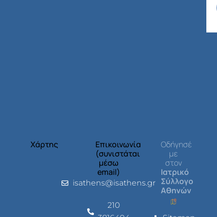
Χάρτης
Επικοινωνία
Οδήγησέ
(συνιστάται
με
μέσω
στον
email)
Ιατρικό
Σύλλογο
isathens@isathens.gr
Αθηνών
210