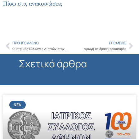
Πίσω στις ανακοινώσεις
ΠΡΟΗΓΟΎΜΕΝΟ
ΕΠΌΜΕΝΟ
Prev
Ne
Ο Ιατρικός Σύλλογος Αθηνών στην Προάσπιση της Υγείας των πολιτών
Αρωγή σε δράση προσφοράς
Σχετικά άρθρα
ΝΈΑ