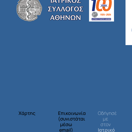
Χάρτης
Επικοινωνία
Οδήγησέ
(συνιστάται
με
μέσω
στον
email)
Ιατρικό