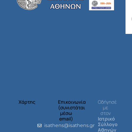
Χάρτης
Επικοινωνία
Οδήγησέ
(συνιστάται
με
μέσω
στον
email)
Ιατρικό
Σύλλογο
isathens@isathens.gr
Αθηνών