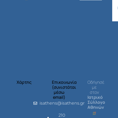
Χάρτης
Επικοινωνία
Οδήγησέ
(συνιστάται
με
μέσω
στον
email)
Ιατρικό
Σύλλογο
isathens@isathens.gr
Αθηνών
210