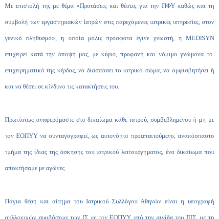
Με επιστολή της με θέμα «Προτάσεις και θέσεις για την ΠΦΥ καθώς και τη
συμβολή των εργαστηριακών Ιατρών στις παρεχόμενες ιατρικές υπηρεσίες, στον
γενικό πληθυσμό», η οποία μόλις πρόσφατα έγινε γνωστή, η
MEDISYN
επιχειρεί κατά την άποψή μας, με κύριο, προφανή και νόμιμο γνώμονα το
επιχειρηματικό της κέρδος, να διασπάσει το ιατρικό σώμα, να αμφισβητήσει ή
και να θέσει σε κίνδυνο τις κατακτήσεις του.
Πρωτίστως αναφερόμαστε στο δικαίωμα κάθε ιατρού, συμβεβλημένου ή μη με
τον ΕΟΠΥΥ να συνταγογραφεί, ως αυτονόητο προαπαιτούμενο, αναπόσπαστο
τμήμα της ίδιας της άσκησης του ιατρικού λειτουργήματος, ένα δικαίωμα που
αποκτήσαμε με αγώνες.
Πάγια θέση και αίτημα του Ιατρικού Συλλόγου Αθηνών είναι η υπογραφή
συλλογικών συμβάσεων των ΙΣ με τον ΕΟΠΥΥ υπό την αιγίδα του ΠΙΣ, με τη