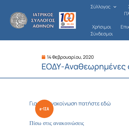
Μετάβαση
Σύλλογος
στο
Π
περιεχόμενο
Χρήσιμοι
Επι
Σύνδεσμοι
14 Φεβρουαρίου, 2020
ΕΟΔΥ-Αναθεωρημένες ο
Για την ανακοίνωση πατήστε εδώ
Πίσω στις ανακοινώσεις