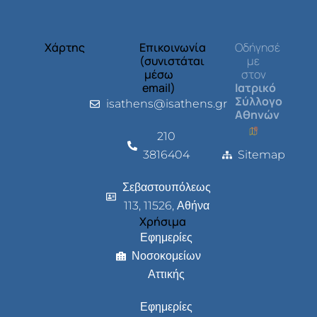
Χάρτης
Επικοινωνία
Οδήγησέ
(συνιστάται
με
μέσω
στον
email)
Ιατρικό
Σύλλογο
isathens@isathens.gr
Αθηνών
210
3816404
Sitemap
Σεβαστουπόλεως
113, 11526, Αθήνα
Χρήσιμα
Εφημερίες
Νοσοκομείων
Αττικής
Εφημερίες