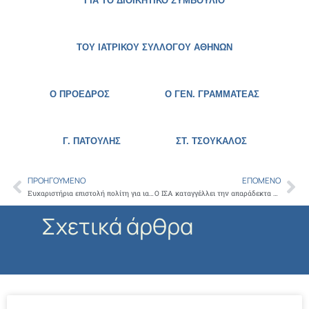
ΓΙΑ ΤΟ ΔΙΟΙΚΗΤΙΚΟ ΣΥΜΒΟΥΛΙΟ
ΤΟΥ ΙΑΤΡΙΚΟΥ ΣΥΛΛΟΓΟΥ ΑΘΗΝΩΝ
Ο ΠΡΟΕΔΡΟΣ Ο ΓΕΝ. ΓΡΑΜΜΑΤΕΑΣ
Γ. ΠΑΤΟΥΛΗΣ
ΣΤ. ΤΣΟΥΚΑΛΟΣ
ΠΡΟΗΓΟΎΜΕΝΟ
ΕΠΌΜΕΝΟ
Prev
Ne
Ευχαριστήρια επιστολή πολίτη για ιατρό κα. Τσατσάνη Παναγιώτα
Ο ΙΣΑ καταγγέλλει την απαράδεκτα μεγάλη αναμονή, για την έναρξη ακτινοθεραπείας και ζητά να ενταχθούν άμεσα τα Ακτινοθεραπευτικά τμήματα, στην ολοήμερη λειτουργία των νοσοκομείων
Σχετικά άρθρα