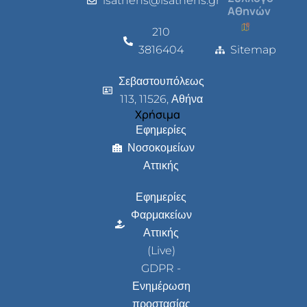
isathens@isathens.gr
Αθηνών
210
3816404
Sitemap
Σεβαστουπόλεως
113, 11526, Αθήνα
Χρήσιμα
Εφημερίες
Νοσοκομείων
Αττικής
Εφημερίες
Φαρμακείων
Αττικής
(Live)
GDPR -
Ενημέρωση
προστασίας