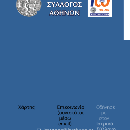
Χάρτης
Επικοινωνία
Οδήγησέ
(συνιστάται
με
μέσω
στον
email)
Ιατρικό
Σύλλογο