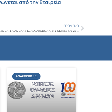
νώνεται από την Εταιρεία
ΕΠΌΜΕΝΟ
Next
SCIENTIFIC PROGRAM | ATHENS ADVANCED CRITICAL CARE ECHOCARDIOGRAPHY SERIES | 19-20 JUNE 2026, EVANGELISMOS HOSPITAL
ΑΝΑΚΟΙΝΏΣΕΙΣ