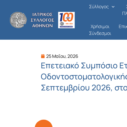
Μετάβαση
Σύλλογος
στο
Π
περιεχόμενο
Χρήσιμοι
Επι
Σύνδεσμοι
25 Μαΐου, 2026
Επετειακό Συμπόσιο Ε
Οδοντοστοματολογικής 
Σεπτεμβρίου 2026, στ