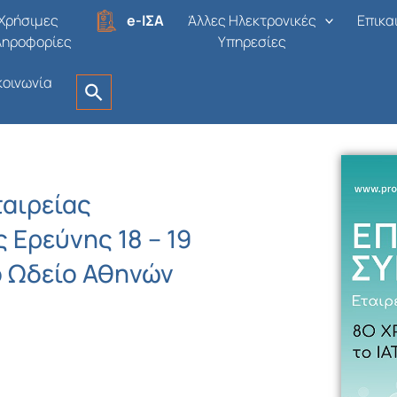
Χρήσιμες
e-ΙΣΑ
Άλλες Ηλεκτρονικές
Επικα
ληροφορίες
Υπηρεσίες
κοινωνία
ταιρείας
Ερεύνης 18 – 19
ο Ωδείο Αθηνών