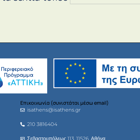
Επικοινωνία (συνιστάται μέσω email)
isathens@isathens.gr
210 3816404
Σεβαστουπόλεως 113, 11526, Αθήνα