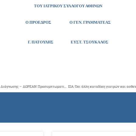
ΤΟΥ ΙΑΤΡΙΚΟΥ ΣΥΛΛΟΓΟΥ ΑΘΗΝΩΝ
Ο ΠΡΟΕΔΡΟΣ Ο ΓΕΝ. ΓΡΑΜΜΑΤΕΑΣ
Γ. ΠΑΤΟΥΛΗΣ
ΕΥΣΤ. ΤΣΟΥΚΑΛΟΣ
Γιατροί και Τοπική Αυτοδιοίκηση στον αγώνα της Έγκαιρης Διάγνωσης – ΔΩΡΕΑΝ Προσυμπτωματικοί Έλεγχοι για Καρδιαγγειακά, Διαβήτη, Άνοια, Οστεοπόρωση