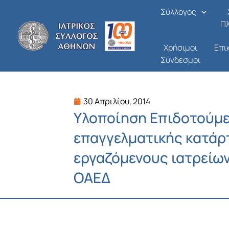
Μετάβαση
Σύλλογος
στο
Π
περιεχόμενο
Χρήσιμοι
Επι
Σύνδεσμοι
30 Απριλίου, 2014
Υλοποίηση Επιδοτούμ
επαγγελματικής κατάρτ
εργαζόμενους ιατρείω
ΟΑΕΔ