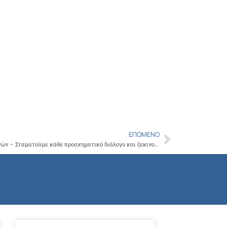
ΕΠΌΜΕΝΟ
Next
ΙΣΑ: Όχι άλλη καταδίκη γιατρών και ασθενών – Σταματούμε κάθε προσχηματικό διάλογο και ξεκινούμε αγώνα εθνικής σωτηρίας της Δημόσιας Υγείας