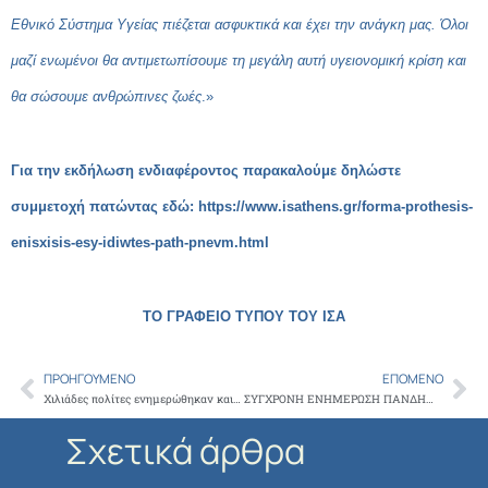
Εθνικό Σύστημα Υγείας πιέζεται ασφυκτικά και έχει την ανάγκη μας. Όλοι
μαζί ενωμένοι θα αντιμετωπίσουμε τη μεγάλη αυτή υγειονομική κρίση και
θα σώσουμε ανθρώπινες ζωές
.»
Για την εκδήλωση ενδιαφέροντος παρακαλούμε δηλώστε
συμμετοχή πατώντας εδώ:
https://www.isathens.gr/forma-prothesis-
enisxisis-esy-idiwtes-path-pnevm.html
ΤΟ ΓΡΑΦΕΙΟ ΤΥΠΟΥ ΤΟΥ ΙΣΑ
ΠΡΟΗΓΟΎΜΕΝΟ
ΕΠΌΜΕΝΟ
Prev
Ne
Χιλιάδες πολίτες ενημερώθηκαν και έκαναν εγγραφή στην Άυλη Συνταγογράφηση, στο πλαίσιο δράσης του ΙΣΑ, σε 34 Δήμους της Αθήνας
ΣΥΓΧΡΟΝΗ ΕΝΗΜΕΡΩΣΗ ΠΑΝΔΗΜΙΑΣ COVID 19 υπο την αιγίδα του ΙΣΑ 10/3/2021 17:00-21:00
Σχετικά άρθρα