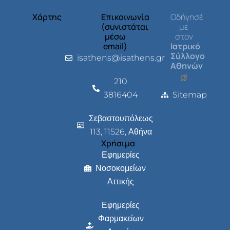
Χάρτης
Επικοινωνία
Οδήγησέ
(συνιστάται
με
μέσω
στον
email)
Ιατρικό
Σύλλογο
isathens@isathens.gr
Αθηνών
210
3816404
Sitemap
Σεβαστουπόλεως
113, 11526, Αθήνα
Χρήσιμα
Εφημερίες
Νοσοκομείων
Αττικής
Εφημερίες
Φαρμακείων