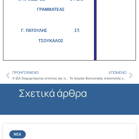
ΓΡΑΜΜΑΤΕΑΣ
Γ. ΠΑΤΟΥΛΗΣ
ΣΤ.
ΤΣΟΥΚΑΛΟΣ
ΠΡΟΗΓΟΎΜΕΝΟ
ΕΠΌΜΕΝΟ
Prev
Ne
Ο ΙΣΑ διαμαρτύρεται εντόνως για τις σοβαρές δυσλειτουργίες που παρουσιάζει το Γενικό Νοσοκομείο Λήμνου εξαιτίας της μεγάλης υποστελέχωσής του
Το Ιατρείο Κοινωνικής Αποστολής επισκέφθηκαν 24 φοιτητές από τις ΗΠΑ
Σχετικά άρθρα
ΝΈΑ