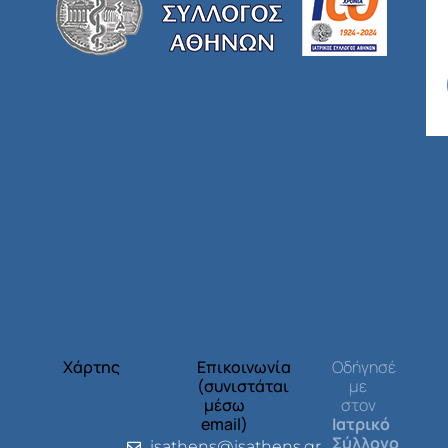
Χάρτης
Επικοινωνία
Οδήγησέ
(συνιστάται
με
μέσω
στον
email)
Ιατρικό
Σύλλογο
isathens@isathens.gr