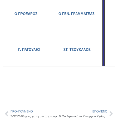
Ο ΠΡΟΕΔΡΟΣ Ο ΓΕΝ. ΓΡΑΜΜΑΤΕΑΣ
Γ. ΠΑΤΟΥΛΗΣ ΣΤ. ΤΣΟΥΚΑΛΟΣ
ΠΡΟΗΓΟΎΜΕΝΟ
ΕΠΌΜΕΝΟ
Prev
Ne
ΕΟΠΥΥ-Οδηγίες για τη συνταγογράφηση των φαρμακευτικών σκευασμάτων EPINEPHRINE
Ο ΙΣΑ ζητά από το Υπουργείο Υγείας ,να μην απολυθεί κανένας γιατρός και να διασφαλίσει στο νέο σύστημα Πρωτοβάθμιας Φροντίδας Υγείας, τις αναγκαίες προϋποθέσεις, για την υγειονομική κάλυψη του πληθυσμού