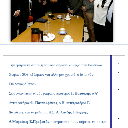
Την έμπρακτη στήριξη του στο σημαντικό έργο των Παιδικών
Χωριών SOS, εξέφρασε για άλλη μια χρονιά, ο Ιατρικός
Σύλλογος Αθηνών.
Σε συγκινητική ατμόσφαιρα, ο πρόεδρος
Γ. Πατούλης
, ο Α’
Αντιπρόεδρος
Φ. Πατσουράκος
, ο Β’ Αντιπρόεδρος
Γ.
Δατσέρης
και τα
μέλη του Δ.Σ.
Α. Χατζής
,
Ι.Κεχρής
,
Λ.Μαρκάκη
,
Σ.Προβατάς
, πραγματοποίησαν σήμερα, επίσκεψη