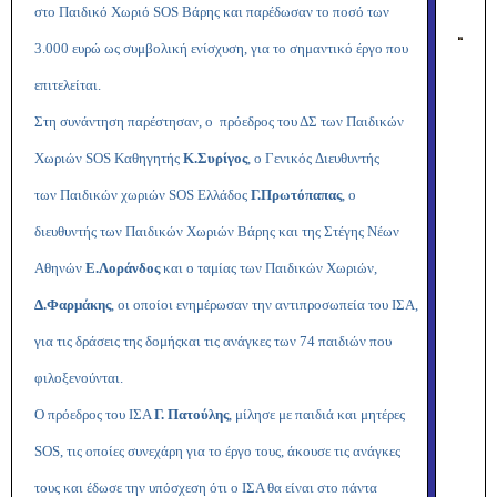
στο Παιδικό Χωριό SOS Βάρης και παρέδωσαν το ποσό των
3.000 ευρώ ως συμβολική ενίσχυση, για το σημαντικό έργο που
επιτελείται.
Στη συνάντηση παρέστησαν, ο πρόεδρος του ΔΣ των Παιδικών
Χωριών SOS Καθηγητής
Κ.Συρίγος
, ο Γενικός
Διευθυντής
των
Παιδικών χωριών SOS Ελλάδος
Γ.Πρωτόπαπας
, ο
διευθυντής των Παιδικών Χωριών Βάρης και της Στέγης Νέων
Αθηνών
Ε.Λοράνδος
και ο ταμίας των Παιδικών Χωριών,
Δ.Φαρμάκης
, οι οποίοι ενημέρωσαν την αντιπροσωπεία του ΙΣΑ,
για τις δράσεις της δομής
και τις ανάγκες των 74 παιδιών που
φιλοξενούνται.
Ο πρόεδρος του ΙΣΑ
Γ. Πατούλης
, μίλησε με παιδιά και μητέρες
SOS, τις οποίες συνεχάρη για το έργο τους, άκουσε τις ανάγκες
τους και έδωσε την υπόσχεση ότι ο ΙΣΑ θα είναι στο πάντα