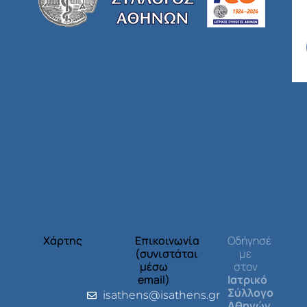
Χάρτης
Επικοινωνία
Οδήγησέ
(συνιστάται
με
μέσω
στον
email)
Ιατρικό
Σύλλογο
isathens@isathens.gr
Αθηνών