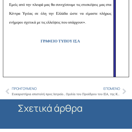
Εμείς από την πλευρά μας θα συνεχίσουμε τις επισκέψεις μας στα
Κέντρα Υγείας σε όλη την Ελλάδα ώστε να είμαστε πλήρως
ενήμεροι σχετικά με τις ελλείψεις που υπάρχουν».
ΓΡΑΦΕΙΟ ΤΥΠΟΥ ΙΣΑ
ΠΡΟΗΓΟΎΜΕΝΟ
ΕΠΌΜΕΝΟ
Prev
Ne
Ευχαριστήρια επιστολή προς Ιατρείο Κοινωνικής Αποστολής από Ιατρικό Σύλλογο Αμαλιάδας
Ομιλία του Προέδρου του ΙΣΑ, της ΚΕΔΕ και Αντιπροέδρου του Συμβουλίου των Δήμων και Περιφερειών της Ευρώπης Γ. Πατούλη στην Κωνσταντινούπολη
Σχετικά άρθρα