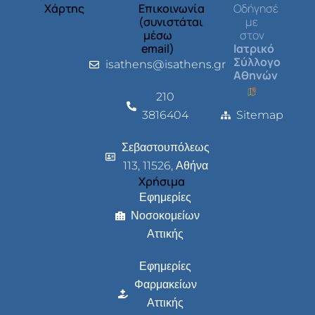
Χάρτης
Επικοινωνία
Οδήγησέ
(συνιστάται
με
μέσω
στον
email)
Ιατρικό
Σύλλογο
isathens@isathens.gr
Αθηνών
210
3816404
Sitemap
Σεβαστουπόλεως
113, 11526, Αθήνα
Χρήσιμα
Εφημερίες
Νοσοκομείων
Αττικής
Εφημερίες
Φαρμακείων
Αττικής