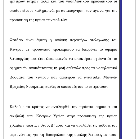
έμπειρων ιατρών αλλά και του νοσηλευτικού προσωπικού οι
οποίοι δίνουν καθημερινά, με αυταπάρνηση, τον αγώνα για την
προάσπιση της υγείας των πολιτών.
Ωστόσο είναι άμεση η ανάγκη περαιτέρω στελέχωσης του
Κέντρου με προσωπικό προκειμένου να διευρύνει το ωράριο
λειτουργίας του, έτσι ώστε αφενός να αποκτήσει τη δυνατότητα
εφημεριών ανακόπτοντας τη ροή ασθενών προς τα νοσηλευτικά
ιδρύματα του κέντρου και αφετέρου να αναπτύξει Μονάδα
Βραχείας Νοσηλείας, καθώς οι υποδομές του το επιτρέπουν.
Καλούμε το κράτος να αντιληφθεί την τεράστια σημασία και
συμβολή των Κέντρων Υγείας στην προάσπιση της υγείας
χιλιάδων πολιτών στους Δήμους και να αναλάβει τις ευθύνες του
μεριμνώντας, για τη διασφάλιση της ομαλής λειτουργίας τους.