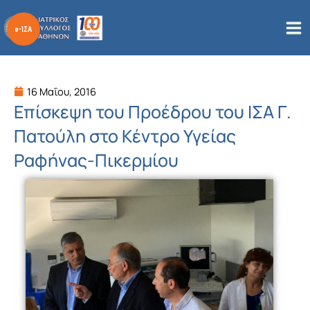
Μετάβαση
στο
περιεχόμενο
16 Μαΐου, 2016
Επίσκεψη του Προέδρου του ΙΣΑ Γ.
Πατούλη στο Κέντρο Υγείας
Ραφήνας-Πικερμίου