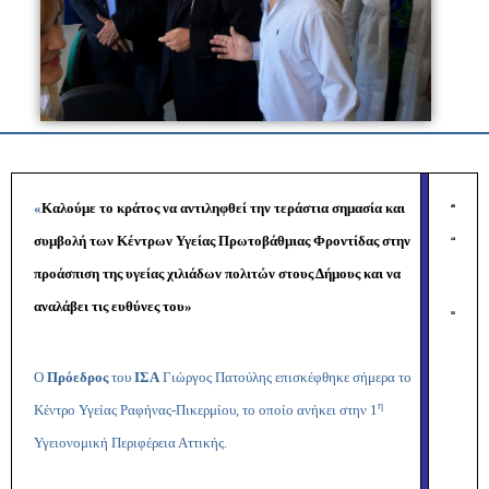
«
Καλούμε το κράτος να αντιληφθεί την τεράστια σημασία και
συμβολή των Κέντρων Υγείας Πρωτοβάθμιας Φροντίδας στην
προάσπιση της υγείας χιλιάδων πολιτών στους Δήμους και να
αναλάβει τις ευθύνες του»
Ο
Πρόεδρος
του
ΙΣΑ
Γιώργος Πατούλης επισκέφθηκε σήμερα το
η
Κέντρο Υγείας Ραφήνας-Πικερμίου, το οποίο ανήκει στην 1
Υγειονομική Περιφέρεια Αττικής.