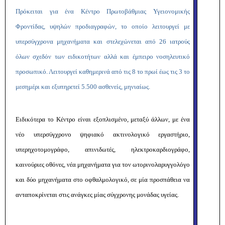
Πρόκειται για ένα Κέντρο Πρωτοβάθμιας Υγειονομικής
Φροντίδας, υψηλών προδιαγραφών, το οποίο λειτουργεί με
υπερσύγχρονα μηχανήματα και στελεχώνεται από 26 ιατρούς
όλων σχεδόν των ειδικοτήτων αλλά και έμπειρο νοσηλευτικό
προσωπικό. Λειτουργεί καθημερινά από τις 8 το πρωί έως τις 3 το
μεσημέρι και εξυπηρετεί 5.500 ασθενείς, μηνιαίως.
Ειδικότερα το Κέντρο είναι εξοπλισμένο, μεταξύ άλλων, με ένα
νέο υπερσύγχρονο ψηφιακό ακτινολογικό εργαστήριο,
υπερηχοτομογράφο, απινιδωτές, ηλεκτροκαρδιογράφο,
καινούριες οθόνες, νέα μηχανήματα για τον ωτορινολαρυγγολόγο
και δύο μηχανήματα στο οφθαλμολογικό, σε μία προσπάθεια να
ανταποκρίνεται στις ανάγκες μίας σύγχρονης μονάδας υγείας.