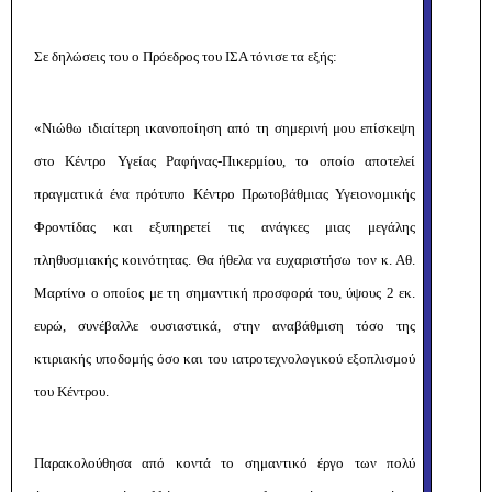
Σε δηλώσεις του ο Πρόεδρος του ΙΣΑ τόνισε τα εξής:
«Νιώθω ιδιαίτερη ικανοποίηση από τη σημερινή μου επίσκεψη
στο Κέντρο Υγείας Ραφήνας-Πικερμίου, το οποίο αποτελεί
πραγματικά ένα πρότυπο Κέντρο Πρωτοβάθμιας Υγειονομικής
Φροντίδας και εξυπηρετεί τις ανάγκες μιας μεγάλης
πληθυσμιακής κοινότητας. Θα ήθελα να ευχαριστήσω τον κ. Αθ.
Μαρτίνο ο οποίος με τη σημαντική προσφορά του, ύψους 2 εκ.
ευρώ, συνέβαλλε ουσιαστικά, στην αναβάθμιση τόσο της
κτιριακής υποδομής όσο και του ιατροτεχνολογικού εξοπλισμού
του Κέντρου.
Παρακολούθησα από κοντά το σημαντικό έργο των πολύ