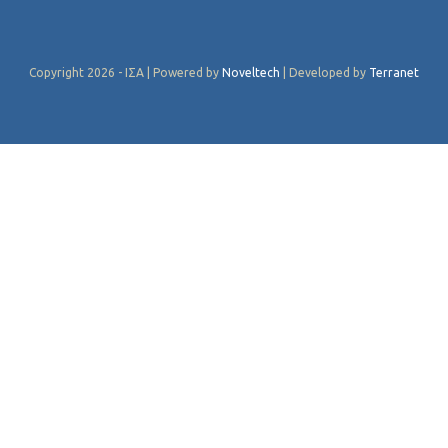
Copyright 2026 - ΙΣΑ | Powered by
Noveltech
| Developed by
Terranet