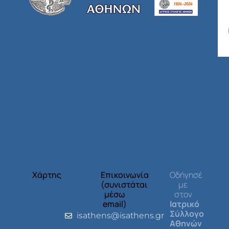
Χάρτης
Επικοινωνία
Οδήγησέ
(συνιστάται
με
μέσω
στον
email)
Ιατρικό
Σύλλογο
isathens@isathens.gr
Αθηνών