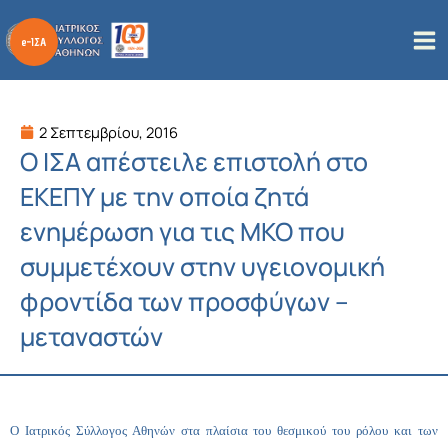
Μετάβαση
στο
περιεχόμενο
2 Σεπτεμβρίου, 2016
Ο ΙΣΑ απέστειλε επιστολή στο
ΕΚΕΠΥ με την οποία ζητά
ενημέρωση για τις ΜΚΟ που
συμμετέχουν στην υγειονομική
φροντίδα των προσφύγων –
μεταναστών
Ο Ιατρικός Σύλλογος Αθηνών στα πλαίσια του θεσμικού του ρόλου και των