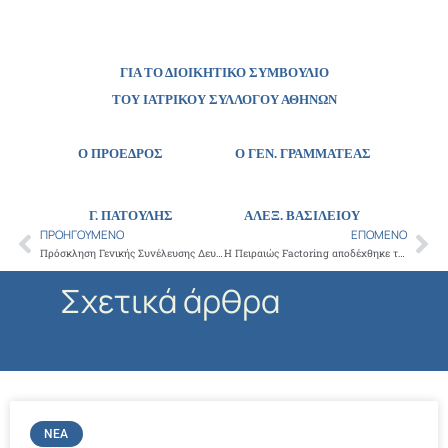
ΓΙΑ ΤΟ ΔΙΟΙΚΗΤΙΚΟ ΣΥΜΒΟΥΛΙΟ
ΤΟΥ ΙΑΤΡΙΚΟΥ ΣΥΛΛΟΓΟΥ ΑΘΗΝΩΝ
Ο ΠΡΟΕΔΡΟΣ Ο ΓΕΝ. ΓΡΑΜΜΑΤΕΑΣ
Γ. ΠΑΤΟΥΛΗΣ
ΑΛΕΞ. ΒΑΣΙΛΕΙΟΥ
ΠΡΟΗΓΟΎΜΕΝΟ
ΕΠΌΜΕΝΟ
Prev
Ne
Πρόσκληση Γενικής Συνέλευσης Δευτέρα 19-9-2016 στα γραφεία του ΙΣΑ
Η Πειραιώς Factoring αποδέχθηκε την επανεκχώρηση στους ιατρούς των τιμολογίων του τελευταίου τριμήνου του 2011
Σχετικά άρθρα
ΝΈΑ