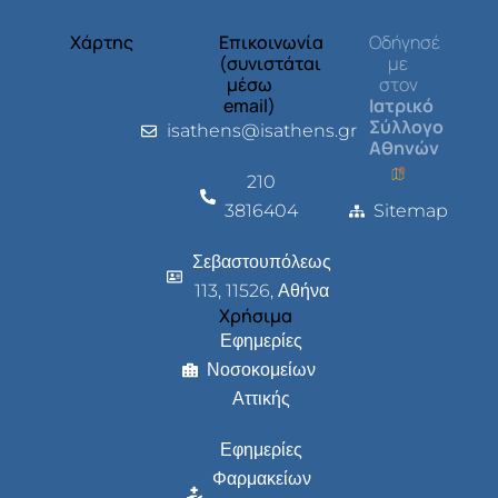
Χάρτης
Επικοινωνία
Οδήγησέ
(συνιστάται
με
μέσω
στον
email)
Ιατρικό
Σύλλογο
isathens@isathens.gr
Αθηνών
210
3816404
Sitemap
Σεβαστουπόλεως
113, 11526, Αθήνα
Χρήσιμα
Εφημερίες
Νοσοκομείων
Αττικής
Εφημερίες
Φαρμακείων