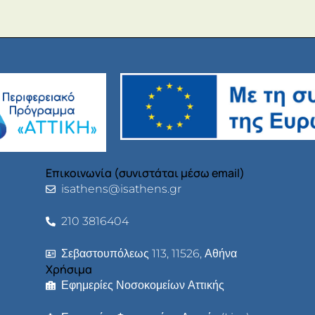
Επικοινωνία (συνιστάται μέσω email)
isathens@isathens.gr
210 3816404
Σεβαστουπόλεως 113, 11526, Αθήνα
Χρήσιμα
Εφημερίες Νοσοκομείων Αττικής