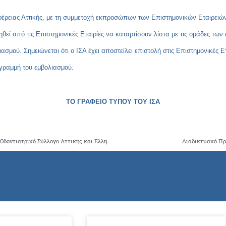
ιφέρειας Αττικής, με τη συμμετοχή εκπροσώπων των Επιστημονικών Εταιρειώ
ηθεί από τις Επιστημονικές Εταιρίες να καταρτίσουν λίστα με τις ομάδες τ
μού. Σημειώνεται ότι ο ΙΣΑ έχει αποστείλει επιστολή στις Επιστημονικές Ε
γραμμή του εμβολιασμού.
ΤΟ ΓΡΑΦΕΙΟ ΤΥΠΟΥ ΤΟΥ ΙΣΑ
Επιστολή του ΙΣΑ προς Ελληνική Οδοντιατρική Ομοσπονδία, Οδοντιατρικό Σύλλογο Αττικής και Ελληνική Εταιρεία Νοσοκομειακής Οδοντιατρικής
Διαδικτυακό Πρό