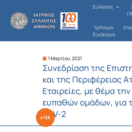
Μετάβαση
Σύλλογος
στο
Π
περιεχόμενο
Χρήσιμοι
Επι
Σύνδεσμοι
1 Μαρτίου, 2021
Συνεδρίαση της Επιστ
και της Περιφέρειας Ατ
Εταιρείες, με θέμα τη
ευπαθών ομάδων, για τ
CoV-2