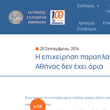
Μετάβαση
Σύλλογος
στο
Π
περιεχόμενο
Χρήσιμοι
Επι
Σύνδεσμοι
25 Σεπτεμβρίου, 2014
Η επιχείρηση παραπλά
Αθήνας δεν έχει όρια
Είναι γνωστό ότι οι επιτυχίες έχουν πολλούς πατέρες, αλλά οι
γιατρών της Αθήνας.