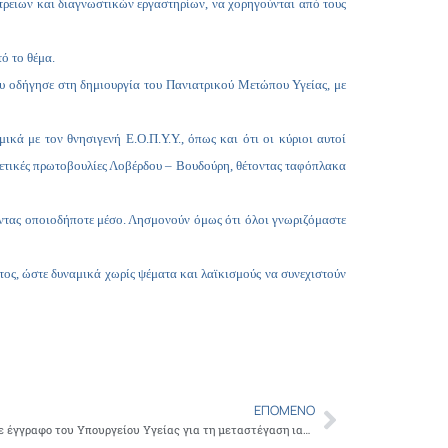
ϊατρειων και διαγνωστικών εργαστηρίων, να χορηγούνται από τους
Copy
Link
τό το θέμα.
ου οδήγησε στη δημιουργία του Πανιατρικού Μετώπου Υγείας, με
κά με τον θνησιγενή Ε.Ο.Π.Υ.Υ., όπως και ότι οι κύριοι αυτοί
θετικές πρωτοβουλίες Λοβέρδου – Βουδούρη, θέτοντας ταφόπλακα
ώντας οποιοδήποτε μέσο. Λησμονούν όμως ότι όλοι γνωριζόμαστε
τος, ώστε δυναμικά χωρίς ψέματα και λαϊκισμούς να συνεχιστούν
ΕΠΌΜΕΝΟ
Next
Διευκρινίσεις κατ’ επειγόντως σχετικά με έγγραφο του Υπουργείου Υγείας για τη μεταστέγαση ιατρικών μονάδων, ζήτησε ο Πρόεδρος του Ι.Σ.Α Γ. Πατούλης, από τη Διοίκηση του Σισμανογλείου