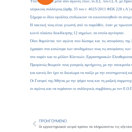
Υπενθυμίζουμε μετά από αγώνες ετών, το Δ.Σ. του Ι.Σ.Α. με Πρό
ιατρικούς συλλόγους (άρθρ. 35 του ν. 4025/2011 ΦΕΚ 228 τ.Α΄) 
Σήμερα οι ίδιοι εφιάλτες επιδιώκουν να οικειοποιηθούν σε ατομικ
Η τακτική τους είναι γνωστή από το παρελθόν, όταν με πρωτοσ
κοινό πλαίσιο διεκδίκησης 12 σημείων, τα οποία αγνόησαν.
Όλοι θυμούνται τον αγώνα που δώσαμε και τις αποφάσεις της Γ
έγραψαν στα κατώτερα των υποδημάτων τους τις αποφάσεις των 
στο παρόν και το μέλλον Κλινικών, Εργαστηριακών Ελευθεροεπ
Προφανώς θεωρούν τους γιατρούς αμνήμονες, με την υποκρισία 
και κανείς δεν έχει το δικαίωμα να παίζει με την επιστημονική 
Οι Γιατροί της Αθήνας με την ψήφο τους και τη μαζική συμμετο
οι αγώνες και να περάσουν οι συλλογικές συμβάσεις με τον Ε.Ο.
ΠΡΟΗΓΟΎΜΕΝΟ
Prev
Οι εργαστηριακοί ιατροί πρέπει να πληρώνονται τις εξετάσ