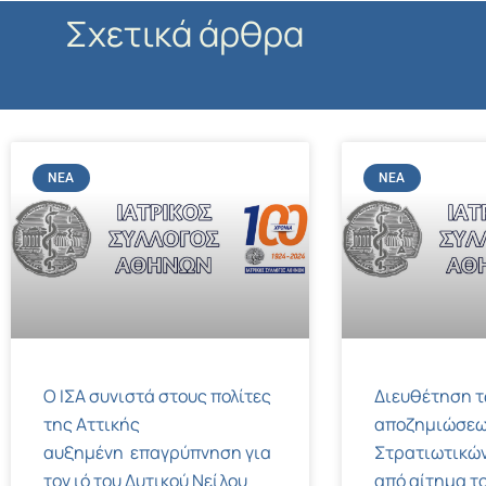
Σχετικά άρθρα
ΝΈΑ
ΝΈΑ
Ο ΙΣΑ συνιστά στους πολίτες
Διευθέτηση 
της Αττικής
αποζημιώσεω
αυξημένη επαγρύπνηση για
Στρατιωτικών
τον ιό του Δυτικού Νείλου
από αίτημα το