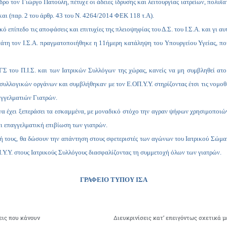
εδρο τον Γιώργο Πατούλη, πέτυχε οι άδειες ίδρυσης και λειτουργίας ιατρείων, πολυ
και (παρ. 2 του άρθρ. 43 του Ν. 4264/2014 ΦΕΚ 118 τ.Α).
ό επίπεδο τις αποφάσεις και επιτυχίες της πλειοψηφίας του Δ.Σ. του Ι.Σ.Α. και γι αυ
τάτη τον Ι.Σ.Α. πραγματοποιήθηκε η 11ήμερη κατάληψη του Υπουργείου Υγείας, π
Σ του Π.Ι.Σ. και των Ιατρικών Συλλόγων της χώρας, κανείς να μη συμβληθεί ατομι
συλλογικών οργάνων και συμβλήθηκαν με τον Ε.ΟΠ.Υ.Υ. στηρίζοντας έτσι τις νομο
αγγελματιών Γιατρών.
να έχει ξεπεράσει τα εσκαμμένα, με μοναδικό στόχο την αγραν ψήφων χρησιμοποι
και επαγγελματική επιβίωση των γιατρών.
χή τους, θα δώσουν την απάντηση στους σφετεριστές των αγώνων του Ιατρικού Σώμα
Π.Υ.Υ. στους Ιατρικούς Συλλόγους διασφαλίζοντας τη συμμετοχή όλων των γιατρών.
ΓΡΑΦΕΙΟ ΤΥΠΟΥ ΙΣΑ
εις που κάνουν