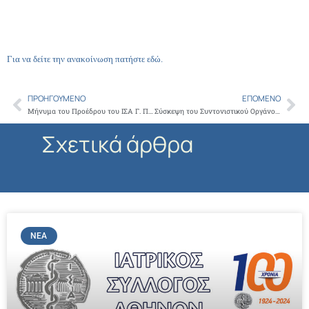
Για να δείτε την ανακοίνωση
πατήστε εδώ
.
ΠΡΟΗΓΟΎΜΕΝΟ
ΕΠΌΜΕΝΟ
Prev
Ne
Μήνυμα του Προέδρου του ΙΣΑ Γ. Πατούλη και Επικαιροποιημένες οδηγίες προφύλαξης προς ΠΦΥ από covid-19
Σύσκεψη του Συντονιστικού Οργάνου των Ιδιωτικών Φορέων ΠΦΥ, υπό την Προεδρία του Προέδρου του ΙΣΑ Γ. Πατούλη
Σχετικά άρθρα
ΝΈΑ