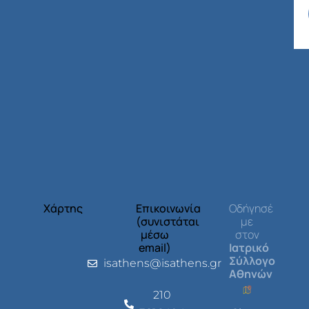
Χάρτης
Επικοινωνία
Οδήγησέ
(συνιστάται
με
μέσω
στον
email)
Ιατρικό
Σύλλογο
isathens@isathens.gr
Αθηνών
210