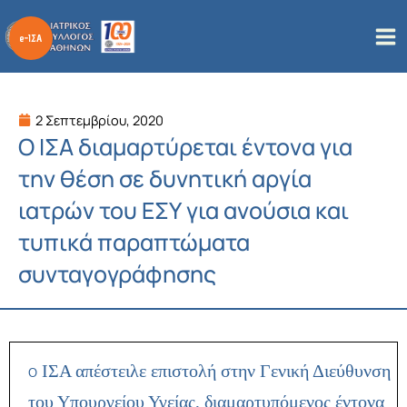
Μετάβαση
στο
περιεχόμενο
2 Σεπτεμβρίου, 2020
Ο ΙΣΑ διαμαρτύρεται έντονα για
την θέση σε δυνητική αργία
ιατρών του ΕΣΥ για ανούσια και
τυπικά παραπτώματα
συνταγογράφησης
ΙΣΑ απέστειλε επιστολή στην Γενική Διεύθυνση
Ο
του Υπουργείου Υγείας, διαμαρτυπόμενος έντονα