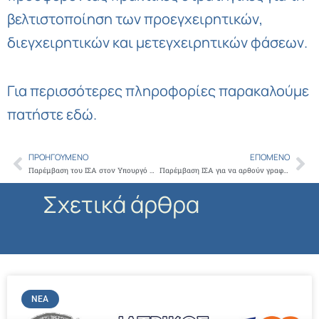
βελτιστοποίηση των προεγχειρητικών,
διεγχειρητικών και μετεγχειρητικών φάσεων.
Για περισσότερες πληροφορίες παρακαλούμε
πατήστε
εδώ
.
ΠΡΟΗΓΟΎΜΕΝΟ
ΕΠΌΜΕΝΟ
Prev
Ne
Παρέμβαση του ΙΣΑ στον Υπουργό Υγείας για την αποζημίωση των ειδικευόμενων ιατρών
Παρέμβαση ΙΣΑ για να αρθούν γραφειοκρατικές δυσκολίες που αντιμετωπίζουν ιατροί ειδικευόμενοι, επικουρικοί και ιατροί του ΕΣΥ κατά την άσκηση ιδιωτικού έργου
Σχετικά άρθρα
ΝΈΑ