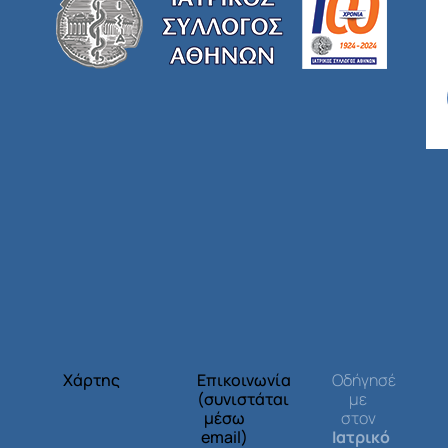
Χάρτης
Επικοινωνία
Οδήγησέ
(συνιστάται
με
μέσω
στον
email)
Ιατρικό