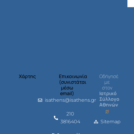
Χάρτης
Επικοινωνία
Οδήγησέ
(συνιστάται
με
μέσω
στον
email)
Ιατρικό
Σύλλογο
isathens@isathens.gr
Αθηνών
210
3816404
Sitemap