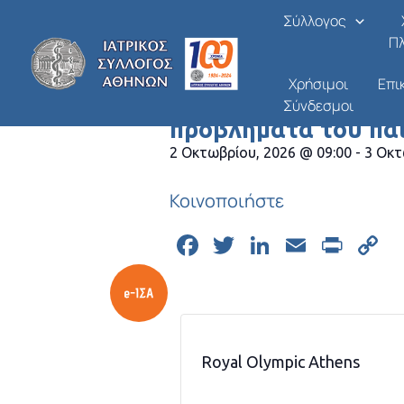
Μετάβαση
Σύλλογος
στο
Π
περιεχόμενο
« Όλες οι Εκδηλώσεις
Χρήσιμοι
Επι
11ο Πανελλήνιο Επι
Σύνδεσμοι
προβλήματα του παι
2 Οκτωβρίου, 2026
@
09:00
-
3 Οκτ
Κοινοποιήστε
Facebook
Twitter
LinkedIn
Email
Prin
C
L
Royal Olympic Athens