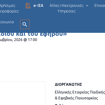
Χρήσιμες
e-ΙΣΑ
Άλλες Ηλεκτρονικές
Επικα
ληροφορίες
Υπηρεσίες
κοινωνία
στημονικό Συμπόσιο με θέμα «Ενδ
διού και του εφήβου»
ωβρίου, 2026
@
17:00
t
opy
ink
ΔΙΟΡΓΑΝΩΤΉΣ
Ελληνικής Εταιρείας Παιδικής
& Εφηβικής Παχυσαρκίας