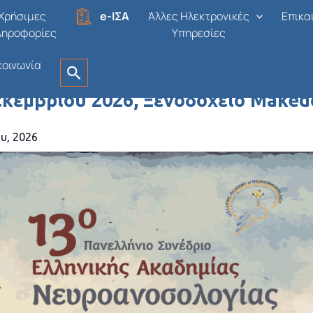
Χρήσιμες
e-ΙΣΑ
Άλλες Ηλεκτρονικές
Επικα
ληροφορίες
Υπηρεσίες
κοινωνία
νέδριο Ελληνικής Ακαδημίας Νευρ
κεμβρίου 2026, Ξενοδοχείο Makedo
υ, 2026