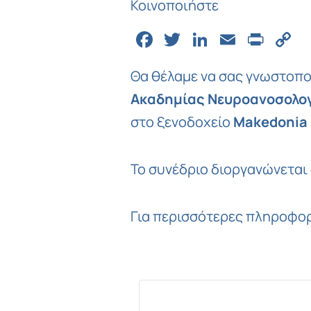
Κοινοποιήστε
Facebook
Twitter
LinkedIn
Email
Prin
C
L
Θα θέλαμε να σας γνωστοπ
Ακαδημίας Νευροανοσολο
στο ξενοδοχείο
Makedonia 
Το συνέδριο διοργανώνεται
Για περισσότερες πληροφο