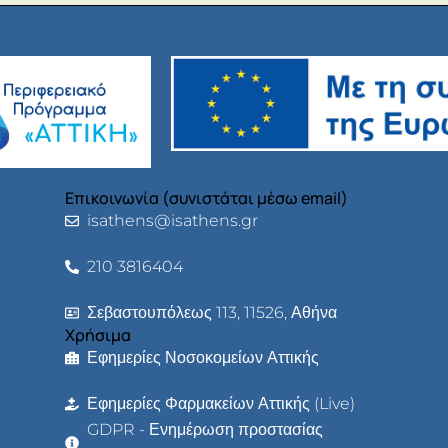
Επικοινωνία (συνιστάται μέσω email)
isathens@isathens.gr
210 3816404
Σεβαστουπόλεως 113, 11526, Αθήνα
Χρήσιμα
Εφημερίες Νοσοκομείων Αττικής
Εφημερίες Φαρμακείων Αττικής (Live)
GDPR - Ενημέρωση προστασίας