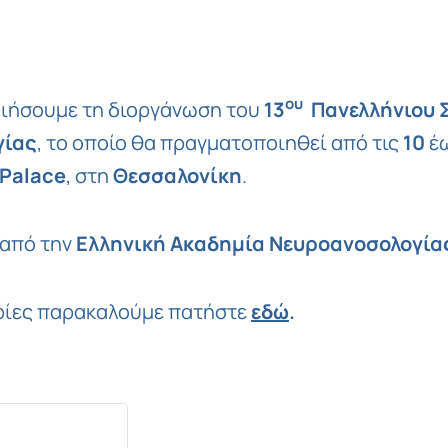
t
opy
ink
ου
οιήσουμε τη διοργάνωση του
13
Πανελλήνιου Σ
γίας
, το οποίο θα πραγματοποιηθεί από τις
10
έω
Palace
, στη
Θεσσαλονίκη
.
 από την
Ελληνική Ακαδημία Νευροανοσολογίας
ρίες παρακαλούμε πατήστε
εδώ
.