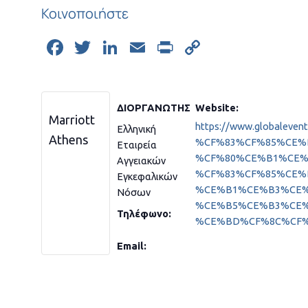
Κοινοποιήστε
Facebook
Twitter
LinkedIn
Email
Print
Copy
Link
ΔΙΟΡΓΑΝΩΤΉΣ
Website:
Marriott
https://www.globa
Ελληνική
Athens
%CF%83%CF%85%CE%
Εταιρεία
%CF%80%CE%B1%CE
Αγγειακών
%CF%83%CF%85%CE%
Εγκεφαλικών
%CE%B1%CE%B3%CE
Νόσων
%CE%B5%CE%B3%CE
Τηλέφωνο:
%CE%BD%CF%8C%CF
Email: