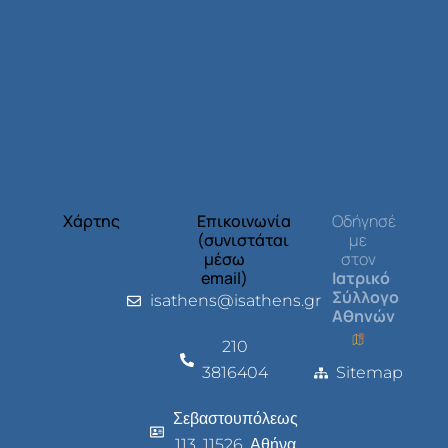
Χάρτης
Επικοινωνία
Οδήγησέ
(συνιστάται
με
μέσω
στον
email)
Ιατρικό
Σύλλογο
isathens@isathens.gr
Αθηνών
210
3816404
Sitemap
Σεβαστουπόλεως
113, 11526, Αθήνα