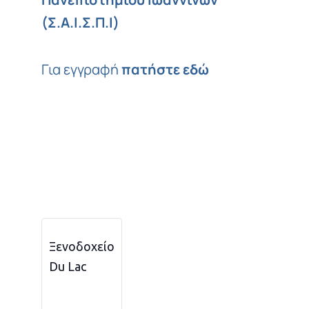
(Σ.Α.Ι.Σ.Π.Ι)
Για εγγραφή
πατήστε εδώ
Ξενοδοχείο
Du Lac