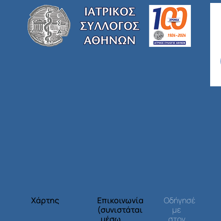
Χάρτης
Επικοινωνία
Οδήγησέ
(συνιστάται
με
μέσω
στον