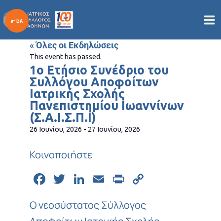
Μετάβαση
στο
περιεχόμενο
« Όλες οι Εκδηλώσεις
This event has passed.
1ο Ετήσιο Συνέδριο του
Συλλόγου Αποφοίτων
Ιατρικής Σχολής
Πανεπιστημίου Ιωαννίνων
(Σ.Α.Ι.Σ.Π.Ι)
26 Ιουνίου, 2026
-
27 Ιουνίου, 2026
Κοινοποιήστε
Facebook
Twitter
LinkedIn
Email
Print
Copy
Link
Ο νεοσύστατος Σύλλογος