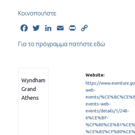
Κοινοποιήστε
Facebook
Twitter
LinkedIn
Email
Print
Copy
Link
Για το πρόγραμμα πατήστε εδώ
Website:
Wyndham
https://www.eventure.gr
Grand
web-
events/%CE%BC%CE
Athens
events-web-
events/details/1/248-
6%CE%BF-
%CF%80%CE%B1%CE
%CE%B5%CF%80%CE%