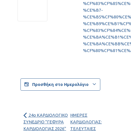
%CF%83%CF%85%CE%
%CE%B7-
%CE%B5%CF%80%CE%
%CE%B9%CE%B1%CF%
%CF%83%CF%84%CE%
%CE%BA%CE%B1%CE
%CE%BA%CE%BB%CE
%CF%80%CF%81%CE%
Προσθήκη στο Ημερολόγιο
24ο ΚΑΡΔΙΟΛΟΓΙΚΟ
ΗΜΕΡΕΣ
ΣΥΝΕΔΡΙΟ "ΓΕΦΥΡΑ
ΚΑΡΔΙΟΛΟΓΙΑΣ:
ΚΑΡΔΙΟΛΟΓΙΑΣ 2026"
ΤΕΛΕΥΤΑΙΕΣ