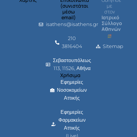
(συνιστάται
με
μέσω
στον
email)
Ιατρικό
Σύλλογο
isathens@isathens.gr
Αθηνών
210
3816404
Sitemap
Σεβαστουπόλεως
113, 11526, Αθήνα
Χρήσιμα
Εφημερίες
Νοσοκομείων
Αττικής
Εφημερίες
Φαρμακείων
Αττικής
(Live)