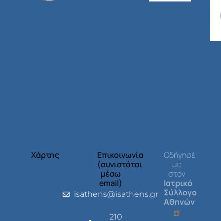
Χάρτης
Επικοινωνία
Οδήγησέ
(συνιστάται
με
μέσω
στον
email)
Ιατρικό
Σύλλογο
isathens@isathens.gr
Αθηνών
210