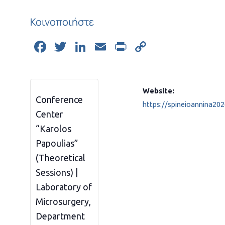
Κοινοποιήστε
Facebook
Twitter
LinkedIn
Email
Print
Copy
Link
Website:
Conference
https://spineioannina2
Center
“Karolos
Papoulias”
(Theoretical
Sessions) |
Laboratory of
Microsurgery,
Department