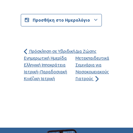
Προσθήκη στο Ημερολόγιο
Πρόσκληση σε Υβριδική
Δια Ζώσης
Ενημερωτική Ημερίδα
Μετεκπαιδευτικά
Ελληνική Ιπποκράτεια
Σεμινάρια για
Ιατρική–Παραδοσιακή
Νοσοκομειακούς
Κινέζικη Ιατρική
Γιατρούς