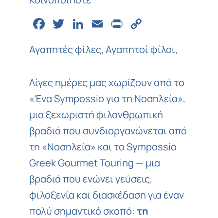
Facebook
Twitter
LinkedIn
Email
Print
Copy
Link
Αγαπητές φίλες, Αγαπητοί φίλοι,
Λίγες ημέρες μας χωρίζουν από το
«
Ένα Sympossio για τη Νοσηλεία
»,
μια ξεχωριστή φιλανθρωπική
βραδιά που συνδιοργανώνεται από
τη «
Νοσηλεία
» και το
Sympossio
Greek Gourmet Touring
— μια
βραδιά που ενώνει γεύσεις,
φιλοξενία και διασκέδαση για έναν
πολύ σημαντικό σκοπό:
τη