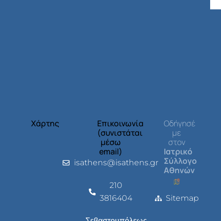
Χάρτης
Επικοινωνία
Οδήγησέ
(συνιστάται
με
μέσω
στον
email)
Ιατρικό
Σύλλογο
isathens@isathens.gr
Αθηνών
210
3816404
Sitemap
Σεβαστουπόλεως