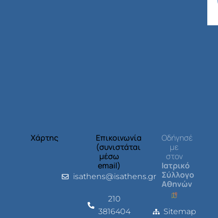
Χάρτης
Επικοινωνία
Οδήγησέ
(συνιστάται
με
μέσω
στον
email)
Ιατρικό
Σύλλογο
isathens@isathens.gr
Αθηνών
210
3816404
Sitemap