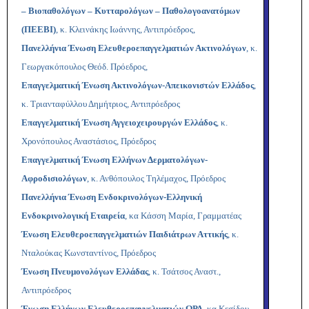
– Βιοπαθολόγων – Κυτταρολόγων – Παθολογοανατόμων
(ΠΕΕΒΙ)
, κ. Κλεινάκης Ιωάννης, Αντιπρόεδρος,
Πανελλήνια Ένωση Ελευθεροεπαγγελματιών Ακτινολόγων
, κ.
Γεωργακόπουλος Θεόδ. Πρόεδρος,
Επαγγελματική Ένωση Ακτινολόγων-Απεικονιστών Ελλάδος
,
κ. Τριανταφύλλου Δημήτριος, Αντιπρόεδρος
Επαγγελματική Ένωση Αγγειοχειρουργών Ελλάδος
, κ.
Χρονόπουλος Αναστάσιος, Πρόεδρος
Επαγγελματική Ένωση Ελλήνων Δερματολόγων-
Αφροδισιολόγων
, κ. Ανθόπουλος Τηλέμαχος, Πρόεδρος
Πανελλήνια Ένωση Ενδοκρινολόγων-Ελληνική
Ενδοκρινολογική Εταιρεία
, κα Κάσση Μαρία, Γραμματέας
Ένωση Ελευθεροεπαγγελματιών Παιδιάτρων Αττικής
, κ.
Νταλούκας Κωνσταντίνος, Πρόεδρος
Ένωση Πνευμονολόγων Ελλάδας
, κ. Τσάτσος Αναστ.,
Αντιπρόεδρος
Ένωση Ελλήνων Ελευθεροεπαγγελματιών ΩΡΛ
, κα Κεσίδου