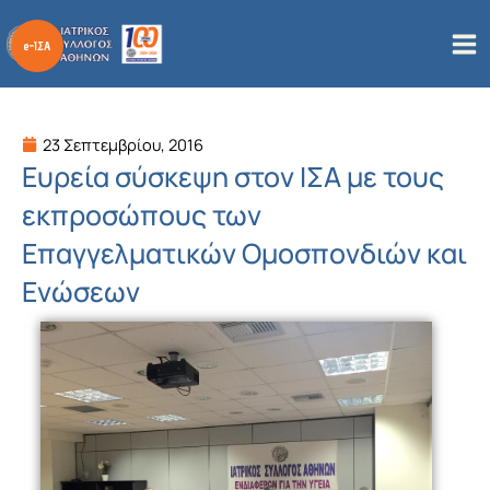
Μετάβαση
στο
περιεχόμενο
23 Σεπτεμβρίου, 2016
Ευρεία σύσκεψη στον ΙΣΑ με τους
εκπροσώπους των
Επαγγελματικών Ομοσπονδιών και
Ενώσεων