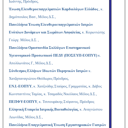
Ιωάννης, Πρόεδρος,
Ένωση Ελευθεροεπαγγελματιών Καρδιολόγων Ελλάδος
, κ.
Δημόπουλος Βασ., Μέλος Δ.Σ.,
Πανελλήνια Ένωση Ελευθεροεπαγγελματιών Ιατρών
Ενόπλων Δυνάμεων και Σωμάτων Ασφαλείας
, κ. Κορωνιώτης
Γεώργ. Μέλος Δ.Σ. ,
Πανελλήνια Ομοσπονδία Συλλόγων Επιστημονικού
Υγειονομικού Προσωπικού ΠΕΔΥ (ΠΟΣΕΥΠ-ΕΟΠΥΥ)
κ.
Απολλωνάτος Γ., Μέλος Δ.Σ.,
Σύνδεσμος Ελλήνων Ιδιωτών Πυρηνικών Ιατρών
κ.
Χατζηπαναγιώτου Θεόδωρος Πρόεδρος,
ΕΝ.Ι.-ΕΟΠΥΥ
, κ. Χατζούδης Σταύρος, Γραμματέας, κ. Δάβος
Κωνσταντίνος Ταμίας, κ. Τσαμαδός Νικόλαος Μέλος Δ.Σ.,
ΠΕΠΦΥ-ΕΟΠΥΥ
, κ. Τσιπουράκης Στέφανος, Πρόεδρος
Ελληνική Εταιρεία Ιατρικής Βιοπαθολογίας
, κ. Αναγνώστου
Λεωνίδας, Μέλος Δ.Σ.,
Πανελλήνια Επαγγελματική Ένωση Εργαστηριακών Γιατρών