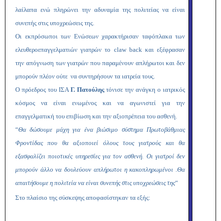
λαίλαπα ενώ πληρώνει την αδυναμία της πολιτείας να είναι
συνεπής στις υποχρεώσεις της.
Οι εκπρόσωποι των Ενώσεων χαρακτήρισαν ταφόπλακα των
ελευθεροεπαγγελματιών γιατρών το claw back και εξέφρασαν
την απόγνωση των γιατρών που παραμένουν απλήρωτοι και δεν
μπορούν πλέον ούτε να συντηρήσουν τα ιατρεία τους.
Ο πρόεδρος του ΙΣΑ
Γ. Πατούλης
τόνισε την ανάγκη ο ιατρικός
κόσμος να είναι ενωμένος και να αγωνιστεί για την
επαγγελματική του επιβίωση και την αξιοπρέπεια του ασθενή.
“
Θα δώσουμε μάχη για ένα βιώσιμο σύστημα Πρωτοβάθμιας
Φροντίδας που θα αξιοποιεί όλους τους γιατρούς και θα
εξασφαλίζει ποιοτικές υπηρεσίες για τον ασθενή. Οι γιατροί δεν
μπορούν άλλο να δουλεύουν απλήρωτοι η κακοπληρωμένοι .Θα
απαιτήσουμε η πολιτεία να είναι συνεπής στις υποχρεώσεις της
“
Στο πλαίσιο της σύσκεψης αποφασίστηκαν τα εξής: