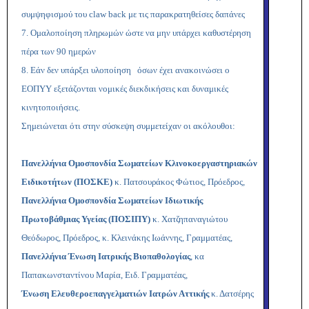
συμψηφισμού του
claw back με τις παρακρατηθείσες δαπάνες
7. Ομαλοποίηση πληρωμών ώστε να μην υπάρχει καθυστέρηση
πέρα των 90 ημερών
8. Εάν δεν υπάρξει υλοποίηση όσων έχει ανακοινώσει ο
ΕΟΠΥΥ εξετάζονται νομικές διεκδικήσεις και δυναμικές
κινητοποιήσεις.
Σημειώνεται ότι στην σύσκεψη συμμετείχαν οι ακόλουθοι:
Πανελλήνια Ομοσπονδία Σωματείων Κλινοκοεργαστηριακών
Ειδικοτήτων (ΠΟΣΚΕ)
κ. Πατσουράκος Φώτιος, Πρόεδρος,
Πανελλήνια Ομοσπονδία Σωματείων Ιδιωτικής
Πρωτοβάθμιας Υγείας (ΠΟΣΙΠΥ)
κ. Χατζηπαναγιώτου
Θεόδωρος, Πρόεδρος, κ. Κλεινάκης Ιωάννης, Γραμματέας,
Πανελλήνια Ένωση Ιατρικής Βιοπαθολογίας
, κα
Παπακωνσταντίνου Μαρία, Ειδ. Γραμματέας
,
Ένωση Ελευθεροεπαγγελματιών Ιατρών Αττικής
κ. Δατσέρης