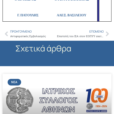
Γ. ΠΑΤΟΥΛΗΣ
ΑΛΕΞ. ΒΑΣΙΛΕΙΟΥ
ΠΡΟΗΓΟΎΜΕΝΟ
ΕΠΌΜΕΝΟ
Prev
Ne
Αντιφυματικός Εμβολιασμός
Επιστολή του ΙΣΑ στον ΕΟΠΥΥ σχετικά με τους ελέγχους που πραγματοποιούνται σε παρόχους
Σχετικά άρθρα
ΝΈΑ