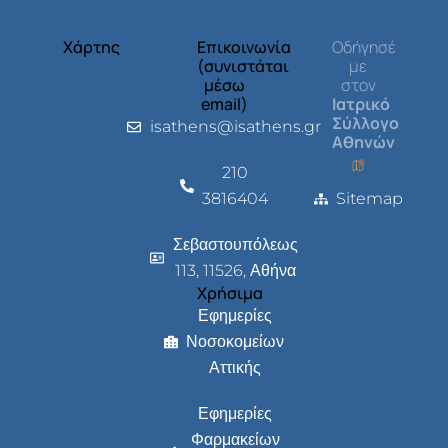
Χάρτης
Επικοινωνία
Οδήγησέ
(συνιστάται
με
μέσω
στον
email)
Ιατρικό
Σύλλογο
isathens@isathens.gr
Αθηνών
210
3816404
Sitemap
Σεβαστουπόλεως
113, 11526, Αθήνα
Χρήσιμα
Εφημερίες
Νοσοκομείων
Αττικής
Εφημερίες
Φαρμακείων