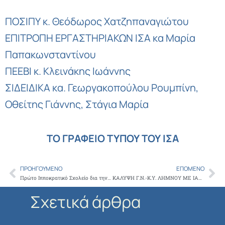
ΠΟΣΙΠΥ κ. Θεόδωρος Χατζηπαναγιώτου
ΕΠΙΤΡΟΠΗ ΕΡΓΑΣΤΗΡΙΑΚΩΝ ΙΣΑ κα Μαρία
Παπακωνσταντίνου
ΠΕΕΒΙ κ. Κλεινάκης Ιωάννης
ΣΙΔΕΙΔΙΚΑ κα. Γεωργακοπούλου Ρουμπίνη,
Οθείτης Γιάννης, Στάγια Μαρία
ΤΟ ΓΡΑΦΕΙΟ ΤΥΠΟΥ ΤΟΥ ΙΣΑ
ΠΡΟΗΓΟΎΜΕΝΟ
ΕΠΌΜΕΝΟ
Prev
Ne
Πρώτο Ιπποκρατικό Σχολείο δια την Εκπαίδευση Ιατρών στην Πρωτοβάθμια Ογκολογική Φροντίδα με θέμα βασικές Γνώσεις Πρόληψης και Θεραπείας του Καρκίνου, με πρωτοβουλία του ΙΣΑ
ΚΑΛΥΨΗ Γ.Ν.-Κ.Υ. ΛΗΜΝΟΥ ΜΕ ΙΑΤΡΟΥΣ ΔΙΑΦΟΡΩΝ ΕΙΔΙΚΟΤΗΤΩΝ
Σχετικά άρθρα