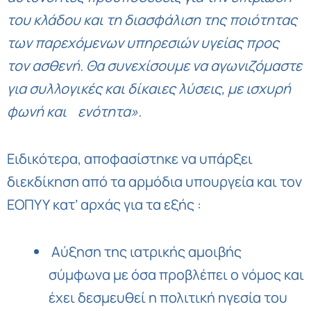
του
κλάδου
και
τη
διασφάλιση
της
ποιότητας
των
παρεχόμενων
υπηρεσιών
υγείας
προς
τον
ασθενή
.
Θα
συνεχίσουμε
να
αγωνιζόμαστε
για
συλλογικές
και
δίκαιες
λύσεις
,
με
ισχυρή
φωνή
και
ενότητα»
.
Ειδικότερα, αποφασίστηκε να υπάρξει
διεκδίκηση από τα αρμόδια υπουργεία και τον
ΕΟΠΥΥ κατ’ αρχάς για τα εξής :
Αύξηση της ιατρικής αμοιβής
σύμφωνα με όσα προβλέπει ο νόμος και
έχει δεσμευθεί η πολιτική ηγεσία του