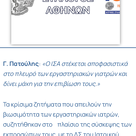
Γ
.
Πατούλης
:
«Ο
ΙΣΑ
στέκεται
αποφασιστικά
στο
πλευρό
των
εργαστηριακών
γιατρών
και
δίνει
μάχη
για
την
επιβίωση
τους
.
»
Τα κρίσιμα ζητήματα που απειλούν την
βιωσιμότητα των εργαστηριακών ιατρών,
συζητήθηκαν στο πλαίσιο της σύσκεψης των
εκπροσώπων τους, με το ΔΣ του Ιατρικού