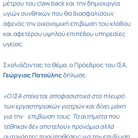
μέτρου του claw back και την δημιουργία
υγιών συνθηκών που θα διασφαλίσουν
αφενός την οικονομική επιβίωση του κλάδου
και αφετέρου υψηλού επιπέδου υπηρεσίες
υγείας.
Σχολιάζοντας το θέμα, ο Πρόεδρος του ΙΣΑ,
Γεώργιος
Πατούλης
δήλωσε:
«Ο
ΙΣΑ
στέκεται
αποφασιστικά
στο
πλευρό
των
εργαστηριακών
γιατρών
και
δίνει
μάχη
για
την
επιβίωση
τους
.
Τα
αιτήματα
που
τέθηκαν
δεν
αποτελούν
προνόμια
αλλά
αυτονόητες
προϋποθέσεις
για
την
επιβίωση