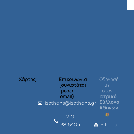
Χάρτης
Επικοινωνία
Οδήγησέ
(συνιστάται
με
μέσω
στον
email)
Ιατρικό
Σύλλογο
isathens@isathens.gr
Αθηνών
210
3816404
Sitemap