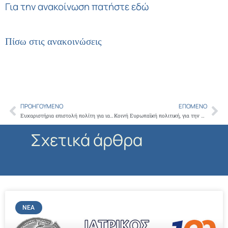
Για την ανακοίνωση πατήστε εδώ
Πίσω στις ανακοινώσεις
ΠΡΟΗΓΟΎΜΕΝΟ
ΕΠΌΜΕΝΟ
Prev
Ne
Ευχαριστήρια επιστολή πολίτη για ιατρό κ. Χαραλαμπόπουλο Ανέστη
Κοινή Ευρωπαϊκή πολιτική, για την προστασία της Δημόσιας υγείας πρότεινε ο πρόεδρος του ΙΣΑ Γ. Πατούλης στην Παγκόσμια Διάσκεψη για το Κλίμα
Σχετικά άρθρα
ΝΈΑ