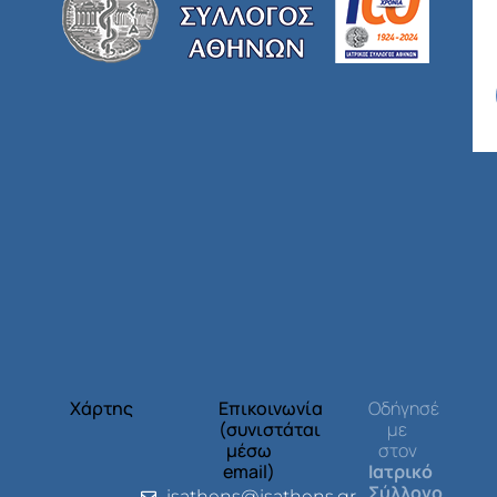
Χάρτης
Επικοινωνία
Οδήγησέ
(συνιστάται
με
μέσω
στον
email)
Ιατρικό
Σύλλογο
isathens@isathens.gr