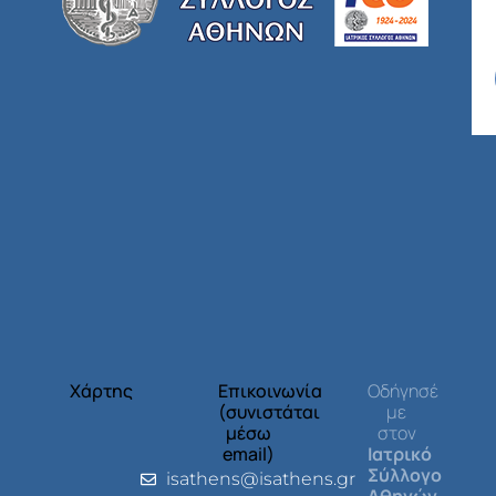
Χάρτης
Επικοινωνία
Οδήγησέ
(συνιστάται
με
μέσω
στον
email)
Ιατρικό
Σύλλογο
isathens@isathens.gr
Αθηνών