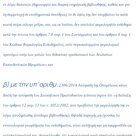
εν λόγω δαπανών (δημιουργία και διαρκή ενημέρωση βιβλιοθήκης, καθώς και για
τη συμμετοχή σε επιστημονικά συνέδρια), το δε ύψος της δεν υπερβαίνει το κατά
κοινή πείρα εύλογο μέτρο, και, ως εκ τούτου, δεν αποτελεί φορολογητέο εισόδημα
κατά την έννοια του άρθρου 7 8 παρ. 1 του Συντάγματος και του
άρθρου 4 παρ. 1
του Κώδικα Φορολογίας Εισοδήματος, ούτε συγκεκαλυμμένο φορολογικό
προνόμιο υπέρ των μελών του διδακτικό προσωπικού των Ανώτατων
Εκπαιδευτικών Ιδρυμάτων» και
β) με την υπ’ αριθμ.
2306/2014
Απόφαση της Ολομέλειας κάνει
δεκτή την απόφαση του Διοικητικού Πρωτοδικείου η όποια έκρινε ότι «η διάταξη
του
άρθρου 12 παρ. 13
του ν.
3052/2002
, που προβλέπει την φορολόγηση της εν
λόγω αποζημίωσης (επίδομα βιβλιοθήκης), δηλαδή παροχής μη έχουσας τα
εννοιολογικά γνωρίσματα του εισοδήματος, είναι ανίσχυρη και μη εφαρμοστέα ως
αντισυνταγματική και, συνακόλουθα, ότι η φορολογική αρχή εσφαλμένα ερμήνευσε