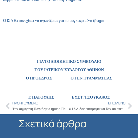
Ο ΙΣΑ θα συνεχίσει να αγωνίζεται για το συγκεκριμένο ζήτημα.
ΓΙΑ ΤΟ ΔΙΟΙΚΗΤΙΚΟ ΣΥΜΒΟΥΛΙΟ
ΤΟΥ ΙΑΤΡΙΚΟΥ ΣΥΛΛΟΓΟΥ ΑΘΗΝΩΝ
Ο ΠΡΟΕΔΡΟΣ Ο ΓΕΝ. ΓΡΑΜΜΑΤΕΑΣ
Γ. ΠΑΤΟΥΛΗΣ
ΕΥΣΤ. ΤΣΟΥΚΑΛΟΣ
ΠΡΟΗΓΟΎΜΕΝΟ
ΕΠΌΜΕΝΟ
Prev
Ne
Την σημερινή Παγκόσμια ημέρα Παθολογικής Ανατομικής ,τα Εργαστήρια της χώρας δεν γιορτάζουν αλλά στενάζουν
Ο Ι.Σ.Α δεν επέτρεψε και δεν θα επιτρέψει την αλλαγή χρήσης του Αμαλία Φλέμινγκ. Το Νοσοκομείο δεν πρόκειται να κλείσει
Σχετικά άρθρα