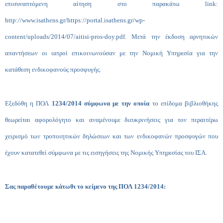
επισυναπτόμενη αίτηση στο παρακάτω
link
:
http://www.isathens.gr/https://portal.isathens.gr/wp-
content/uploads/2014/07/aitisi-pros-doy.pdf
. Μετά την έκδοση αρνητικών
απαντήσεων οι ιατροί επικοινωνούσαν με την Νομική Υπηρεσία για την
κατάθεση ενδικοφανούς προσφυγής.
Εξεδόθη η ΠΟΛ
1234/2014 σύμφωνα με την οποία
το επίδομα βιβλιοθήκης
θεωρείται αφορολόγητο και αναμένουμε διευκρινήσεις για τον περαιτέρω
χειρισμό των τροποιητικών δηλώσεων και των ενδικοφανών προσφυγών που
έχουν κατατεθεί σύμφωνα με τις εισηγήσεις της Νομικής Υπηρεσίας του ΙΣΑ.
Σας παραθέτουμε κάτωθι το κείμενο της ΠΟΛ 1234/2014: