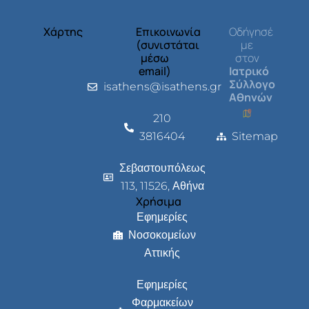
Χάρτης
Επικοινωνία
Οδήγησέ
(συνιστάται
με
μέσω
στον
email)
Ιατρικό
Σύλλογο
isathens@isathens.gr
Αθηνών
210
3816404
Sitemap
Σεβαστουπόλεως
113, 11526, Αθήνα
Χρήσιμα
Εφημερίες
Νοσοκομείων
Αττικής
Εφημερίες
Φαρμακείων